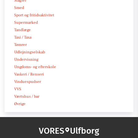
Slagter
Smed
Sport og fritidsaktivitet
Supermarked
Tandlæge
Taxi / Taxa
Tømrer
Udlejningselskab
Undervisning
Ungdoms- og efterskole
Vaskeri / Renseri
Vinduespudser
VVS
Værtshus / bar
Øvrige
VORES
Ulfborg