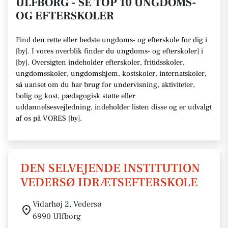
ULFBORG - SE TOP 10 UNGDOMS-
OG EFTERSKOLER
Find den rette
eller bedste ungdoms- og efterskole
for dig i
[
by
]. I vores overblik finder du ungdoms- og efterskoler] i
[
by
].
Oversigten indeholder efterskoler, fritidsskoler,
ungdomsskoler, ungdomshjem, kostskoler, internatskoler,
så uanset om du har brug for undervisning, aktiviteter,
bolig og kost, pædagogisk støtte eller
uddannelsesvejledning,
indeholder listen disse
og er udvalgt
af os på VORES [
by
]
.
DEN SELVEJENDE INSTITUTION
VEDERSØ IDRÆTSEFTERSKOLE
Vidarhøj 2, Vedersø
6990 Ulfborg