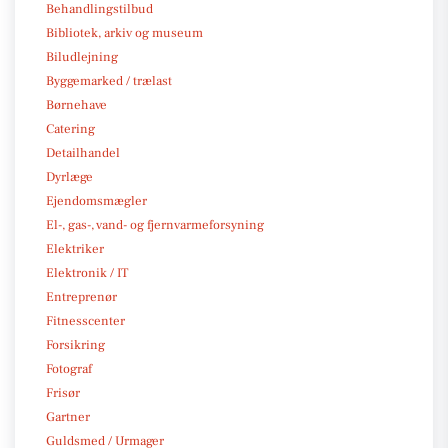
Behandlingstilbud
Bibliotek, arkiv og museum
Biludlejning
Byggemarked / trælast
Børnehave
Catering
Detailhandel
Dyrlæge
Ejendomsmægler
El-, gas-, vand- og fjernvarmeforsyning
Elektriker
Elektronik / IT
Entreprenør
Fitnesscenter
Forsikring
Fotograf
Frisør
Gartner
Guldsmed / Urmager