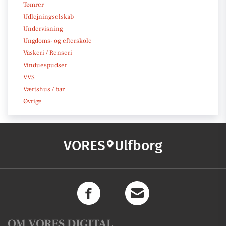
Tømrer
Udlejningselskab
Undervisning
Ungdoms- og efterskole
Vaskeri / Renseri
Vinduespudser
VVS
Værtshus / bar
Øvrige
VORES
Ulfborg
OM VORES DIGITAL