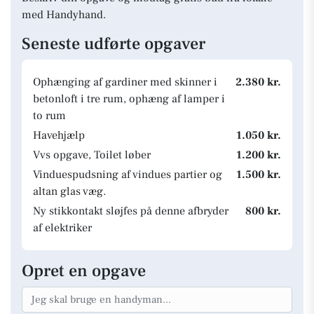
med Handyhand.
Seneste udførte opgaver
Ophænging af gardiner med skinner i
2.380 kr.
betonloft i tre rum, ophæng af lamper i
to rum
Havehjælp
1.050 kr.
Vvs opgave, Toilet løber
1.200 kr.
Vinduespudsning af vindues partier og
1.500 kr.
altan glas væg.
Ny stikkontakt sløjfes på denne afbryder
800 kr.
af elektriker
Opret en opgave