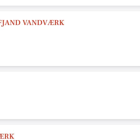
FJAND VANDVÆRK
VÆRK