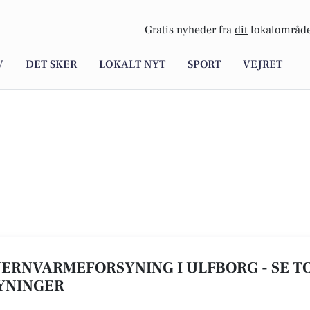
Gratis nyheder fra
dit
lokalområde
V
DET SKER
LOKALT NYT
SPORT
VEJRET
FJERNVARMEFORSYNING I ULFBORG - SE TOP
YNINGER