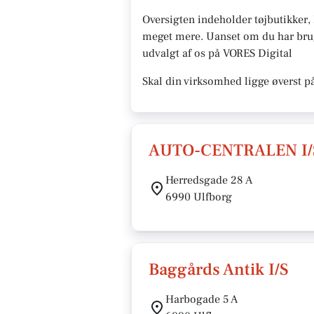
Oversigten indeholder tøjbutikker
meget mere. Uanset om du har brug f
udvalgt af os på VORES Digital
Skal din virksomhed ligge øverst p
AUTO-CENTRALEN I/
Herredsgade 28 A
6990 Ulfborg
Baggårds Antik I/S
Harbogade 5 A