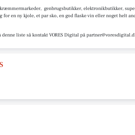
, kræmmermarkeder, genbrugsbutikker, elektronikbutikker, sup
or en ny kjole, et par sko, en god flaske vin eller noget helt and
å denne liste så kontakt VORES Digital på partner@voresdigital.d
S