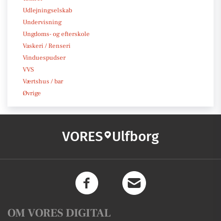
Udlejningselskab
Undervisning
Ungdoms- og efterskole
Vaskeri / Renseri
Vinduespudser
VVS
Værtshus / bar
Øvrige
VORES
Ulfborg
OM VORES DIGITAL