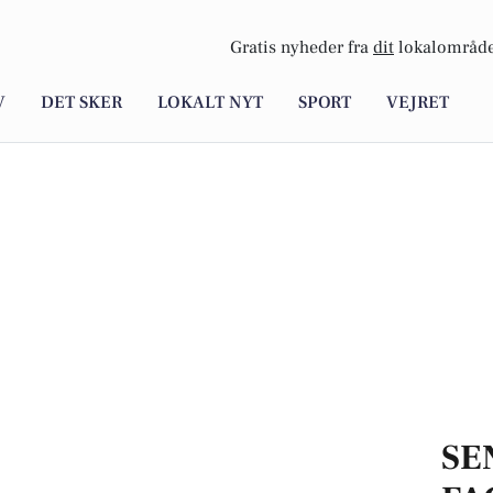
Gratis nyheder fra
dit
lokalområde
V
DET SKER
LOKALT NYT
SPORT
VEJRET
SE