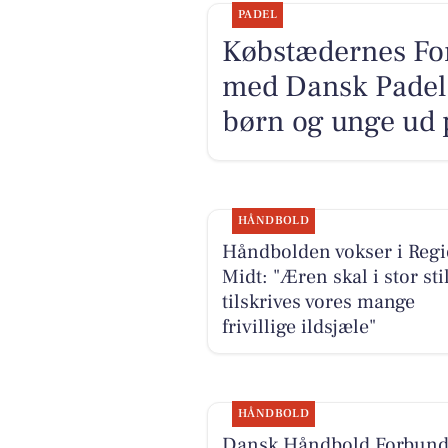
PADEL
Købstædernes For
med Dansk Padel F
børn og unge ud 
HÅNDBOLD
Håndbolden vokser i Reg
Midt: "Æren skal i stor sti
tilskrives vores mange
frivillige ildsjæle"
HÅNDBOLD
Dansk Håndbold Forbun