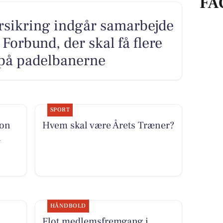
FA
sikring indgår samarbejde
orbund, der skal få flere
på padelbanerne
SPORT
ion
Hvem skal være Årets Træner?
l
HÅNDBOLD
d
Flot medlemsfremgang i