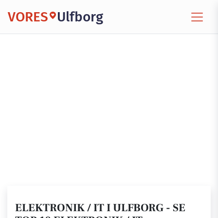
VORES
Ulfborg
ELEKTRONIK / IT I ULFBORG - SE