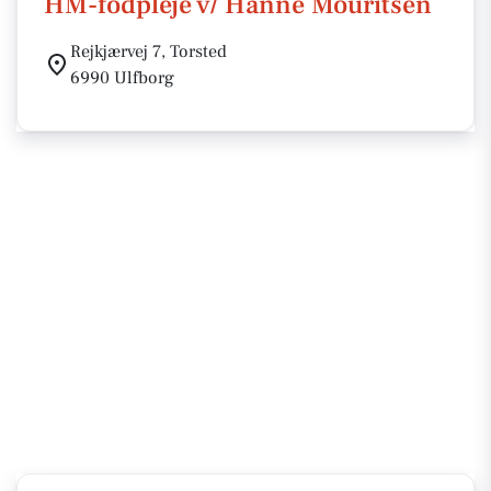
HM-fodpleje v/ Hanne Mouritsen
Rejkjærvej 7, Torsted
6990 Ulfborg