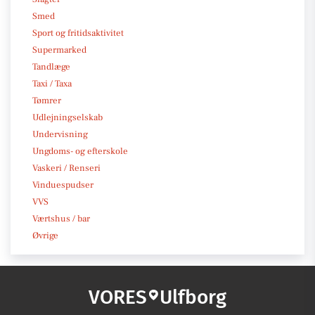
Smed
Sport og fritidsaktivitet
Supermarked
Tandlæge
Taxi / Taxa
Tømrer
Udlejningselskab
Undervisning
Ungdoms- og efterskole
Vaskeri / Renseri
Vinduespudser
VVS
Værtshus / bar
Øvrige
VORES
Ulfborg