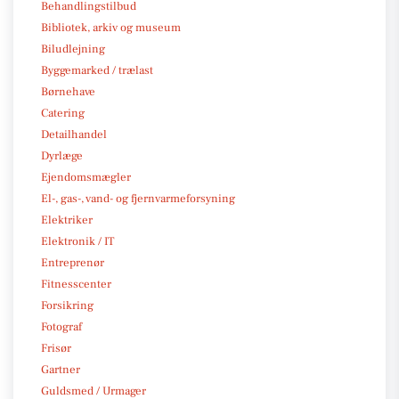
Behandlingstilbud
Bibliotek, arkiv og museum
Biludlejning
Byggemarked / trælast
Børnehave
Catering
Detailhandel
Dyrlæge
Ejendomsmægler
El-, gas-, vand- og fjernvarmeforsyning
Elektriker
Elektronik / IT
Entreprenør
Fitnesscenter
Forsikring
Fotograf
Frisør
Gartner
Guldsmed / Urmager