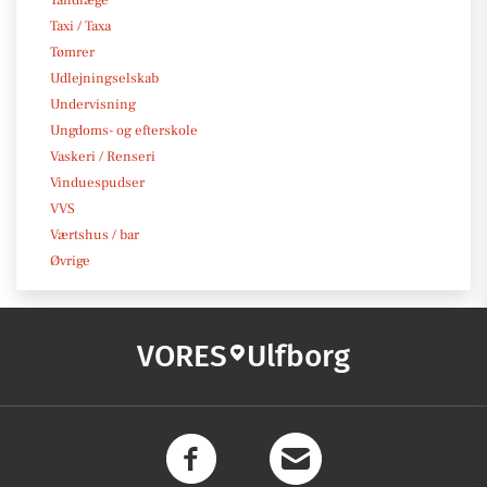
Tandlæge
Taxi / Taxa
Tømrer
Udlejningselskab
Undervisning
Ungdoms- og efterskole
Vaskeri / Renseri
Vinduespudser
VVS
Værtshus / bar
Øvrige
VORES
Ulfborg