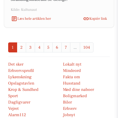
Kilde: Kultunaut
Læs hele artiklen her
Kopiér link
1
2
3
4
5
6
7
...
104
Det sker
Lokalt nyt
Erhvervsprofil
Mindeord
Lykønskning
Fakta om
Opslagstavlen
Husstand
Krop & Sundhed
Mød dine naboer
Sport
Boligmarked
Dagligvarer
Biler
Vejret
Erhverv
Alarm112
Jobnyt