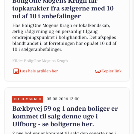
BoligOne Mogens Kragh får
topkarakter fra sælgerne med 10
ud af 10 i anbefalinger
Hos BoligOne Mogens Kragh er lokalkendskab,
ærlig rådgivning og en personlig tilgang
omdrejningspunktet i bolighandlen. Det afspejles
blandt andet i, at forretningen har opnået 10 ud af
10 i sælgeranbefalinger.
Kilde: BoligOne Mogens Kragh
Læs hele artiklen her
Kopiér link
05-08-2026 13:00
BOLIGMARKED
Bækbyvej 59 og 1 anden boliger er
kommet til salg denne uge i
Ulfborg - se boligerne her.
2 nye boliger er kommet til salg den seneste uge i