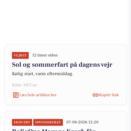
12 timer siden
VEJRET
Sol og sommerfart på dagens vejr
Kølig start, varm eftermiddag.
Kilde: MET.no
Læs hele artiklen her
Kopiér link
07-08-2026 12:20
ERHVERV
SPONSORERET