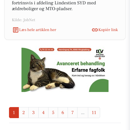
fortrinsvis i afdeling Lindestien SYD med
ældreboliger og MTO-pladser.
Kilde: JobNet
Læs hele artiklen her
Kopiér link
1
2
3
4
5
6
7
...
11