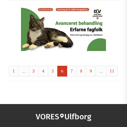
1
...
3
4
5
6
7
8
9
...
11
VORES
Ulfborg