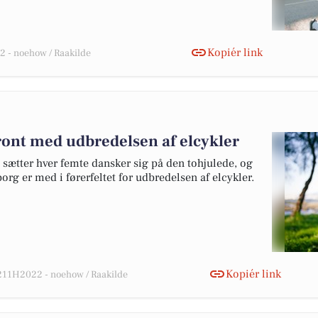
Kopiér link
 - noehow / Raakilde
front med udbredelsen af elcykler
 sætter hver femte dansker sig på den tohjulede, og
fborg er med i førerfeltet for udbredelsen af elcykler.
Kopiér link
11H2022 - noehow / Raakilde