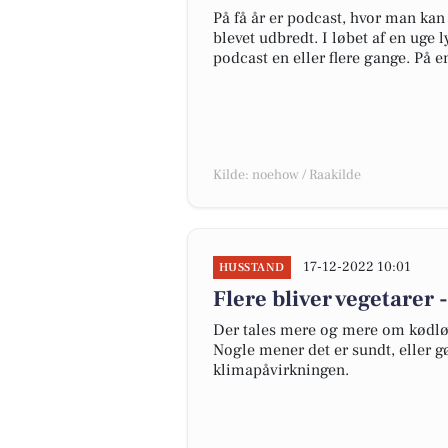
På få år er podcast, hvor man kan
blevet udbredt. I løbet af en uge 
podcast en eller flere gange. På e
Kilde: noehow / Raakilde
17-12-2022 10:01
HUSSTAND
Flere bliver vegetarer
Der tales mere og mere om kødløse
Nogle mener det er sundt, eller gø
klimapåvirkningen.