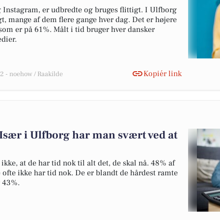
nstagram, er udbredte og bruges flittigt. I Ulfborg
t, mange af dem flere gange hver dag. Det er højere
som er på 61%. Målt i tid bruger hver dansker
dier.
Kopiér link
 - noehow / Raakilde
Især i Ulfborg har man svært ved at
kke, at de har tid nok til alt det, de skal nå. 48% af
 ofte ikke har tid nok. De er blandt de hårdest ramte
r 43%.