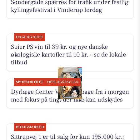
Søndergade spærres for trafik under festlig
kyllingefestival i Vinderup lørdag
DAGLIGVARER
Spier PS vin til 39 kr. og nye danske
økologiske kartofler til 10 kr. - se de lokale
tilbud
SPONSORERET
OPSLAGSTAVLEN
Dyrlæge Center Vest er tilbage fra i morgen
med fokus på ting, der ikke kan udskydes
BOLIGMARKED
Sittrupvej 1 er til salg for kun 195.000 kr.: