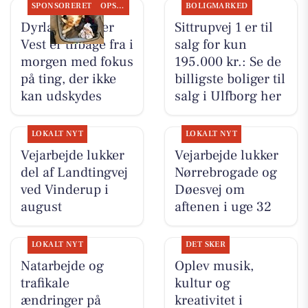
SPONSORERET
OPSLAGSTAVLEN
BOLIGMARKED
Dyrlæge Center
Sittrupvej 1 er til
Vest er tilbage fra i
salg for kun
morgen med fokus
195.000 kr.: Se de
på ting, der ikke
billigste boliger til
kan udskydes
salg i Ulfborg her
LOKALT NYT
LOKALT NYT
Vejarbejde lukker
Vejarbejde lukker
del af Landtingvej
Nørrebrogade og
ved Vinderup i
Døesvej om
august
aftenen i uge 32
LOKALT NYT
DET SKER
Natarbejde og
Oplev musik,
trafikale
kultur og
ændringer på
kreativitet i