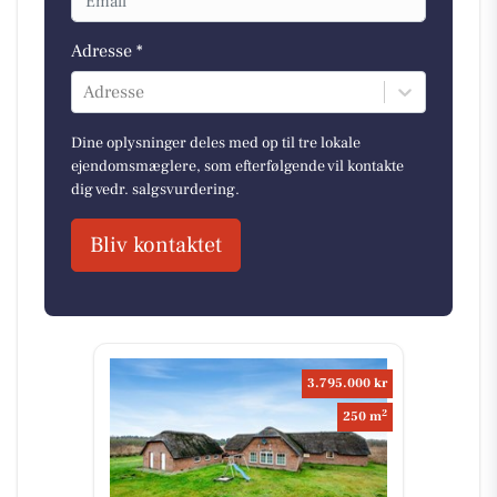
Adresse *
Adresse
Dine oplysninger deles med op til tre lokale
ejendomsmæglere, som efterfølgende vil kontakte
dig vedr. salgsvurdering.
Bliv kontaktet
3.795.000 kr
2
250 m