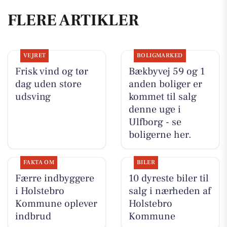
FLERE ARTIKLER
VEJRET
BOLIGMARKED
Frisk vind og tør
Bækbyvej 59 og 1
dag uden store
anden boliger er
udsving
kommet til salg
denne uge i
Ulfborg - se
boligerne her.
FAKTA OM
BILER
Færre indbyggere
10 dyreste biler til
i Holstebro
salg i nærheden af
Kommune oplever
Holstebro
indbrud
Kommune