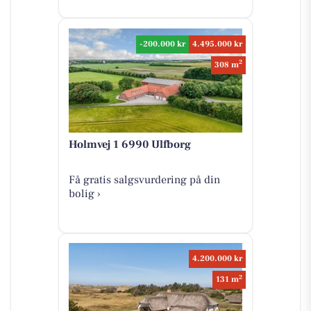
-200.000 kr
4.495.000 kr
2
308 m
Holmvej 1 6990 Ulfborg
Få gratis salgsvurdering på din
bolig ›
4.200.000 kr
2
131 m