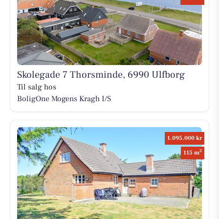
Skolegade 7 Thorsminde, 6990 Ulfborg
Til salg hos
BoligOne Mogens Kragh I/S
1.095.000 kr
2
115 m