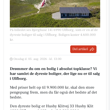
På billedet ses Bjerghuse 141 6990 Ulfborg, som er en af de
dyreste boliger til salg i Ulfborg. Boligen koster 4.600.000
kr.
Del artikel
Onsdag d. 05. aug. 2026 - kl. 13:00
Drømmer du om en bolig i absolut topklasse? Vi
har samlet de dyreste boliger, der lige nu er til salg
i Ulfborg.
Med priser helt op til 9.900.000 kr, skal den store
pengepung frem, men du får også det bedste af det
bedste.
Den dyreste bolig er Husby Klitvej 33 Husby Klit