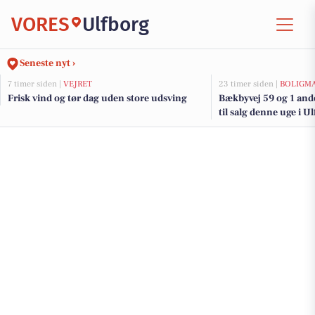
VORES
Ulfborg
Seneste nyt ›
7 timer siden |
VEJRET
23 timer siden |
BOLIGM
Frisk vind og tør dag uden store udsving
Bækbyvej 59 og 1 and
til salg denne uge i U
her.