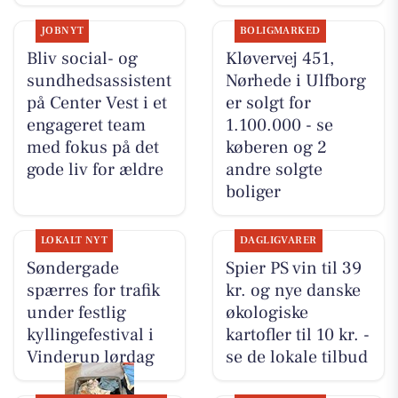
JOBNYT
BOLIGMARKED
Bliv social- og
Kløvervej 451,
sundhedsassistent
Nørhede i Ulfborg
på Center Vest i et
er solgt for
engageret team
1.100.000 - se
med fokus på det
køberen og 2
gode liv for ældre
andre solgte
boliger
LOKALT NYT
DAGLIGVARER
Søndergade
Spier PS vin til 39
spærres for trafik
kr. og nye danske
under festlig
økologiske
kyllingefestival i
kartofler til 10 kr. -
Vinderup lørdag
se de lokale tilbud