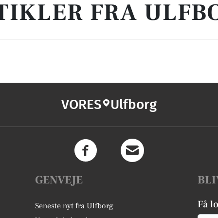
TIKLER FRA ULFB
VORES
Ulfborg
GENVEJE
BLI
Få l
Seneste nyt fra Ulfborg