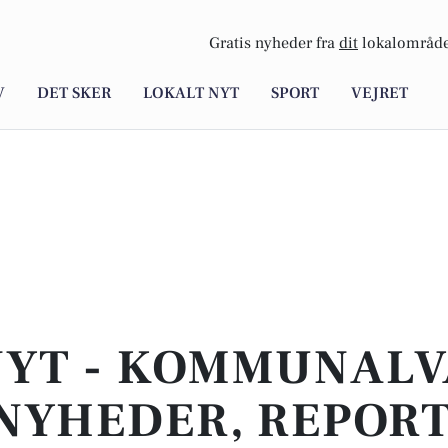
Gratis nyheder fra
dit
lokalområde
V
DET SKER
LOKALT NYT
SPORT
VEJRET
NYT - KOMMUNALVA
NYHEDER, REPOR