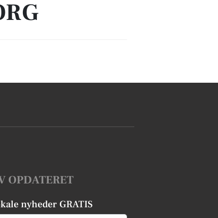
ORG
V OPDATERET
okale nyheder GRATIS