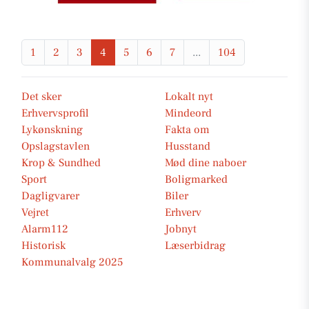
1
2
3
4
5
6
7
...
104
Det sker
Lokalt nyt
Erhvervsprofil
Mindeord
Lykønskning
Fakta om
Opslagstavlen
Husstand
Krop & Sundhed
Mød dine naboer
Sport
Boligmarked
Dagligvarer
Biler
Vejret
Erhverv
Alarm112
Jobnyt
Historisk
Læserbidrag
Kommunalvalg 2025