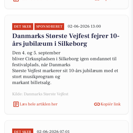
02-06-2026 13:00
DET SKER
SPONSORERET
Danmarks Største Vejfest fejrer 10-
års jubilæum i Silkeborg
Den 4. og 5. september
bliver Cirkuspladsen i Silkeborg igen omdannet til
festivalplads, når Danmarks
Største Vejfest markerer sit 10-års jubilæum med et
stort musikprogram og
markant billetsalg.
Kilde: Danmarks Største Vejfest
Læs hele artiklen her
Kopiér link
02-06-2026 07:01
DET SKER