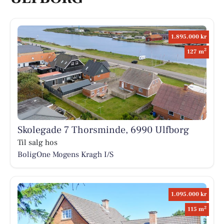
1.895.000 kr
2
127 m
Skolegade 7 Thorsminde, 6990 Ulfborg
Til salg hos
BoligOne Mogens Kragh I/S
1.095.000 kr
2
115 m