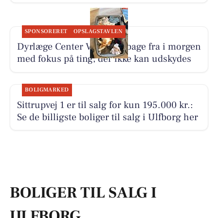
SPONSORERET
OPSLAGSTAVLEN
Dyrlæge Center Vest er tilbage fra i morgen
med fokus på ting, der ikke kan udskydes
BOLIGMARKED
Sittrupvej 1 er til salg for kun 195.000 kr.:
Se de billigste boliger til salg i Ulfborg her
BOLIGER TIL SALG I
ULFBORG