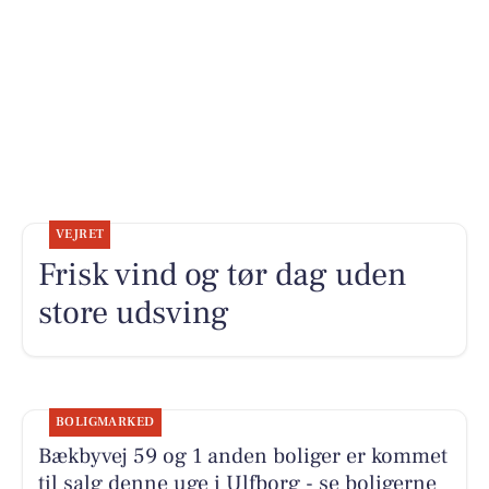
VEJRET
Frisk vind og tør dag uden
store udsving
BOLIGMARKED
Bækbyvej 59 og 1 anden boliger er kommet
til salg denne uge i Ulfborg - se boligerne