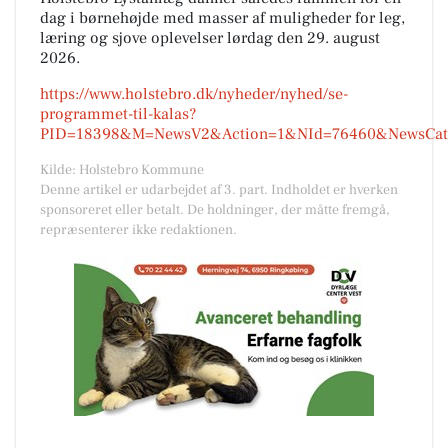
dag i børnehøjde med masser af muligheder for leg,
læring og sjove oplevelser lørdag den 29. august
2026.
https://www.holstebro.dk/nyheder/nyhed/se-
programmet-til-kalas?
PID=18398&M=NewsV2&Action=1&NId=76460&NewsCateg
Kilde: Holstebro Kommune
Denne artikel er udarbejdet af 3. part. Indholdet er hverken
sponsoreret eller betalt. De holdninger, der måtte fremgå,
repræsenterer ikke redaktionen.