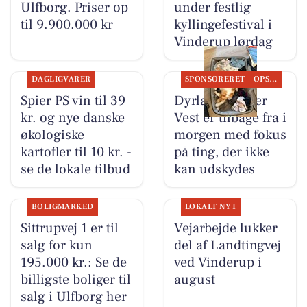
Ulfborg. Priser op
under festlig
til 9.900.000 kr
kyllingefestival i
Vinderup lørdag
DAGLIGVARER
SPONSORERET
OPSLAGSTAVLEN
Spier PS vin til 39
Dyrlæge Center
kr. og nye danske
Vest er tilbage fra i
økologiske
morgen med fokus
kartofler til 10 kr. -
på ting, der ikke
se de lokale tilbud
kan udskydes
BOLIGMARKED
LOKALT NYT
Sittrupvej 1 er til
Vejarbejde lukker
salg for kun
del af Landtingvej
195.000 kr.: Se de
ved Vinderup i
billigste boliger til
august
salg i Ulfborg her