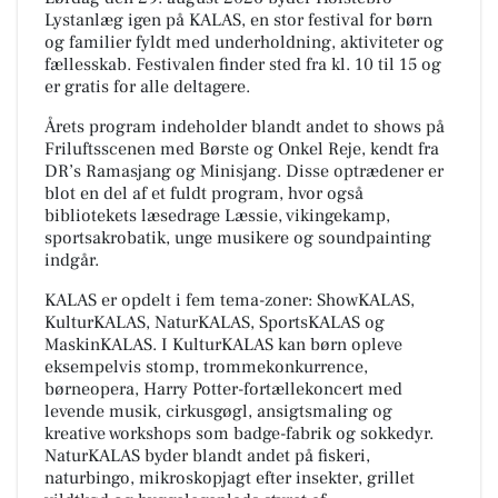
Lystanlæg igen på KALAS, en stor festival for børn
og familier fyldt med underholdning, aktiviteter og
fællesskab. Festivalen finder sted fra kl. 10 til 15 og
er gratis for alle deltagere.
Årets program indeholder blandt andet to shows på
Friluftsscenen med Børste og Onkel Reje, kendt fra
DR’s Ramasjang og Minisjang. Disse optrædener er
blot en del af et fuldt program, hvor også
bibliotekets læsedrage Læssie, vikingekamp,
sportsakrobatik, unge musikere og soundpainting
indgår.
KALAS er opdelt i fem tema-zoner: ShowKALAS,
KulturKALAS, NaturKALAS, SportsKALAS og
MaskinKALAS. I KulturKALAS kan børn opleve
eksempelvis stomp, trommekonkurrence,
børneopera, Harry Potter-fortællekoncert med
levende musik, cirkusgøgl, ansigtsmaling og
kreative workshops som badge-fabrik og sokkedyr.
NaturKALAS byder blandt andet på fiskeri,
naturbingo, mikroskopjagt efter insekter, grillet