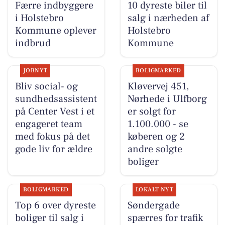
Færre indbyggere
10 dyreste biler til
i Holstebro
salg i nærheden af
Kommune oplever
Holstebro
indbrud
Kommune
JOBNYT
BOLIGMARKED
Bliv social- og
Kløvervej 451,
sundhedsassistent
Nørhede i Ulfborg
på Center Vest i et
er solgt for
engageret team
1.100.000 - se
med fokus på det
køberen og 2
gode liv for ældre
andre solgte
boliger
BOLIGMARKED
LOKALT NYT
Top 6 over dyreste
Søndergade
boliger til salg i
spærres for trafik