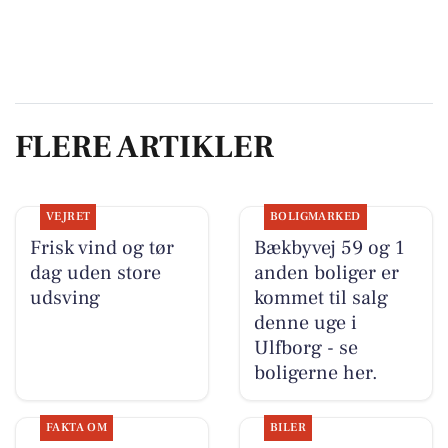
FLERE ARTIKLER
VEJRET
BOLIGMARKED
Frisk vind og tør
Bækbyvej 59 og 1
dag uden store
anden boliger er
udsving
kommet til salg
denne uge i
Ulfborg - se
boligerne her.
FAKTA OM
BILER