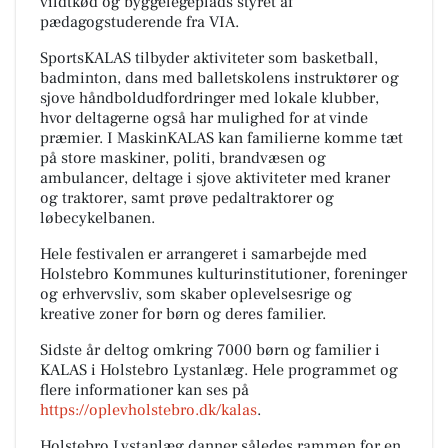
vildtkød og byggelegeplads styret af
pædagogstuderende fra VIA.
SportsKALAS tilbyder aktiviteter som basketball,
badminton, dans med balletskolens instruktører og
sjove håndboldudfordringer med lokale klubber,
hvor deltagerne også har mulighed for at vinde
præmier. I MaskinKALAS kan familierne komme tæt
på store maskiner, politi, brandvæsen og
ambulancer, deltage i sjove aktiviteter med kraner
og traktorer, samt prøve pedaltraktorer og
løbecykelbanen.
Hele festivalen er arrangeret i samarbejde med
Holstebro Kommunes kulturinstitutioner, foreninger
og erhvervsliv, som skaber oplevelsesrige og
kreative zoner for børn og deres familier.
Sidste år deltog omkring 7000 børn og familier i
KALAS i Holstebro Lystanlæg. Hele programmet og
flere informationer kan ses på
https://oplevholstebro.dk/kalas
.
Holstebro Lystanlæg danner således rammen for en