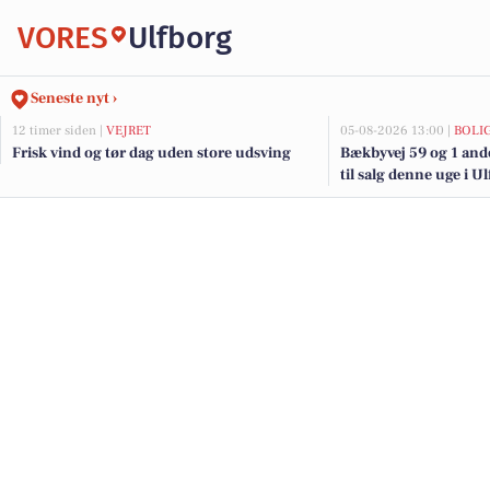
VORES
Ulfborg
Seneste nyt ›
12 timer siden |
VEJRET
05-08-2026 13:00 |
BOLI
Frisk vind og tør dag uden store udsving
Bækbyvej 59 og 1 and
til salg denne uge i U
her.