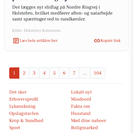
Der lægges nyt slidlag på Nordre Ringvej i
Holstebro, hvilket medfører aften- og natarbejde
samt spærringer ved to rundkørsler.
Kilde: Holstebro Kommune
Læs hele artiklen her
Kopiér link
1
2
3
4
5
6
7
...
104
Det sker
Lokalt nyt
Erhvervsprofil
Mindeord
Lykønskning
Fakta om
Opslagstavlen
Husstand
Krop & Sundhed
Mød dine naboer
Sport
Boligmarked