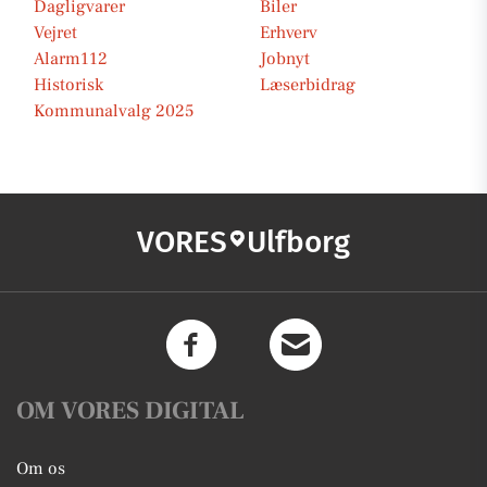
Dagligvarer
Biler
Vejret
Erhverv
Alarm112
Jobnyt
Historisk
Læserbidrag
Kommunalvalg 2025
VORES
Ulfborg
OM VORES DIGITAL
Om os