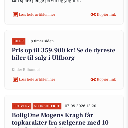
kan spare penge på vin og yoghurt.
Læs hele artiklen her
Kopiér link
19 timer siden
BILER
Pris op til 359.900 kr! Se de dyreste
biler til salg i Ulfborg
Kilde: Bilhandel
Læs hele artiklen her
Kopiér link
07-08-2026 12:20
ERHVERV
SPONSORERET
BoligOne Mogens Kragh får
topkarakter fra sælgerne med 10