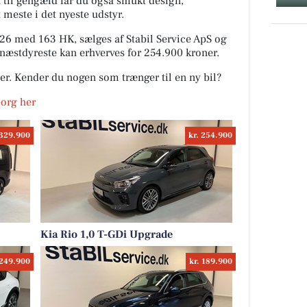
 til gengæld får du også smukt design,
 meste i det nyeste udstyr.
026 med 163 HK, sælges af Stabil Service ApS og
næstdyreste kan erhverves for 254.900 kroner.
ler. Kender du nogen som trænger til en ny bil?
fborg her
 329.900
kr. 254.900
Kia Rio 1,0 T-GDi Upgrade
 249.900
kr. 189.900