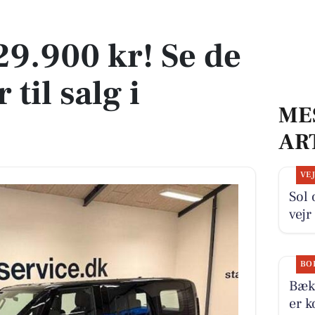
r til salg i Ulfborg
329.900 kr! Se de
 til salg i
ME
AR
VE
Sol
vejr
BO
Bækb
er k