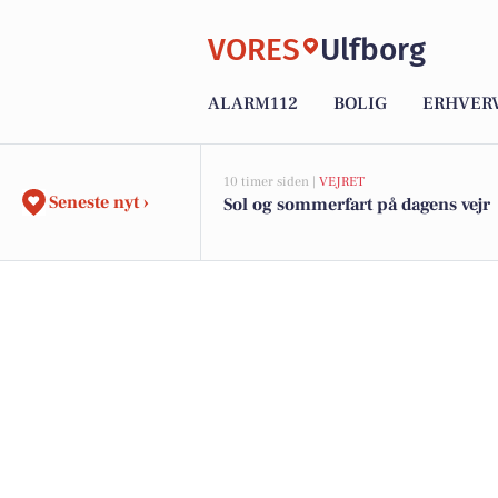
VORES
Ulfborg
ALARM112
BOLIG
ERHVER
10 timer siden |
VEJRET
Seneste nyt ›
Sol og sommerfart på dagens vejr