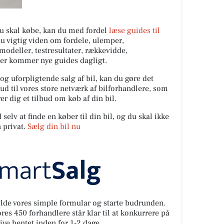
 du skal købe, kan du med fordel
læse guides til
du vigtig viden om fordele, ulemper,
ilmodeller, testresultater, rækkevidde,
Der kommer nye guides dagligt.
 og uforpligtende salg af bil, kan du gøre det
ud til vores store netværk af bilforhandlere, som
er dig et tilbud om køb af din bil.
elv at finde en køber til din bil, og du skal ikke
 privat.
Sælg din bil nu
fylde vores simple formular og starte budrunden.
es 450 forhandlere står klar til at konkurrere på
live hentet inden for 1-2 dage.