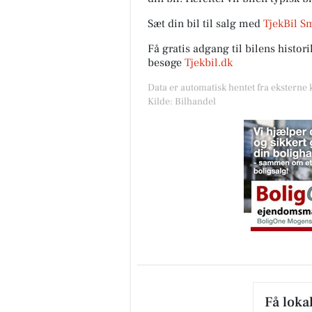
Sæt din bil til salg med
TjekBil S
Få gratis adgang til bilens histo
besøge
Tjekbil.dk
Data er automatisk hentet fra eksterne 
Kilde: Bilhandel
Få loka