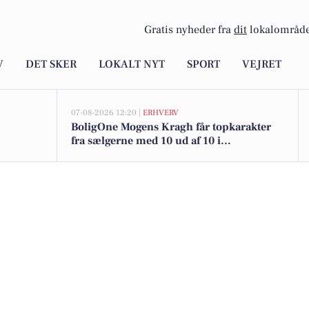
Gratis nyheder fra
dit
lokalområde
V
DET SKER
LOKALT NYT
SPORT
VEJRET
07-08-2026 12:20 |
ERHVERV
BoligOne Mogens Kragh får topkarakter
fra sælgerne med 10 ud af 10 i
anbefalinger