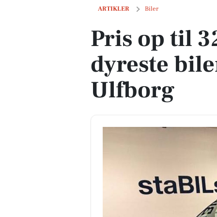
Pris op til 329.900 kr! Se de dyreste bile
ARTIKLER
Biler
Pris op til 
dyreste biler
Ulfborg