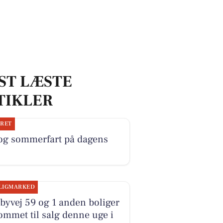
ST LÆSTE
TIKLER
JRET
 og sommerfart på dagens
LIGMARKED
yvej 59 og 1 anden boliger
ommet til salg denne uge i