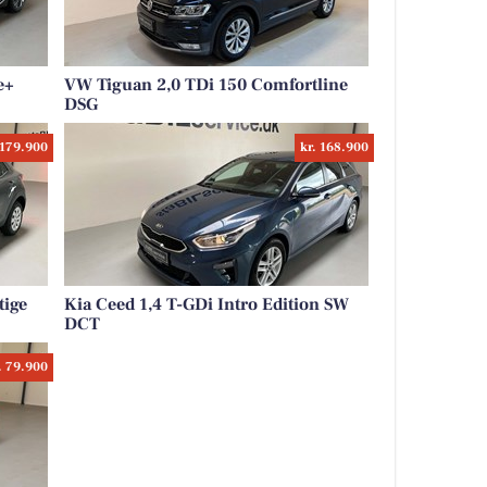
e+
VW Tiguan 2,0 TDi 150 Comfortline
DSG
 179.900
kr. 168.900
tige
Kia Ceed 1,4 T-GDi Intro Edition SW
DCT
. 79.900