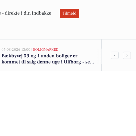
 -
direkte i din indbakke
Tilmeld
05-08-2026 13:00 |
BOLIGMARKED
05-08-2026 13:00
‹
›
Bækbyvej 59 og 1 anden boliger er
Top 6 over dy
kommet til salg denne uge i Ulfborg - se
Ulfborg. Pri
boligerne her.