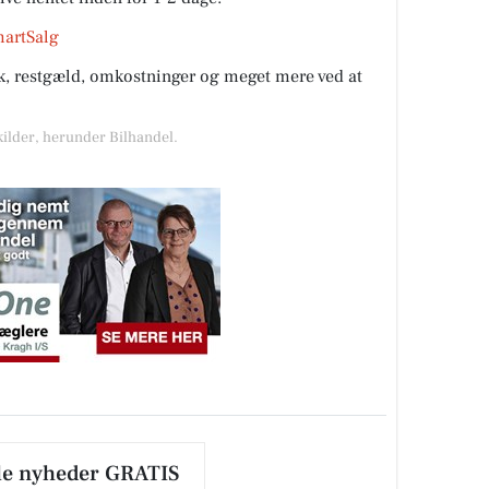
martSalg
rik, restgæld, omkostninger og meget mere ved at
kilder, herunder Bilhandel.
le nyheder GRATIS