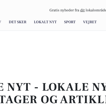
Gratis nyheder fra
dit
lokalområde
V
DET SKER
LOKALT NYT
SPORT
VEJRET
E NYT - LOKALE N
TAGER OG ARTIKL