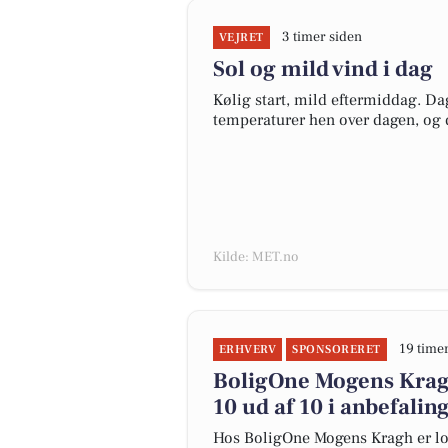
3 timer siden
VEJRET
Sol og mild vind i dag
Kølig start, mild eftermiddag. Da
temperaturer hen over dagen, og de
Kilde: MET.no
19 time
ERHVERV
SPONSORERET
BoligOne Mogens Kragh
10 ud af 10 i anbefalin
Hos BoligOne Mogens Kragh er lo