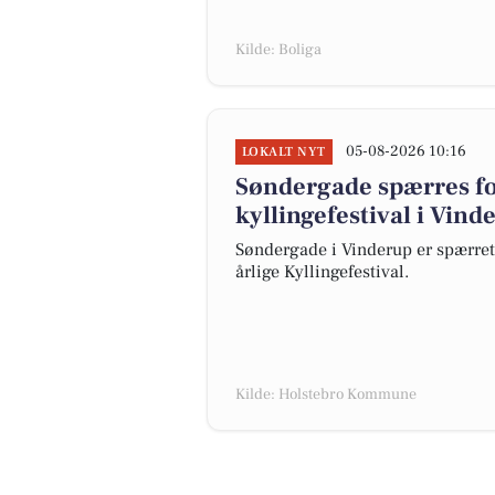
Kilde: Boliga
05-08-2026 10:16
LOKALT NYT
Søndergade spærres for
kyllingefestival i Vind
Søndergade i Vinderup er spærret l
årlige Kyllingefestival.
Kilde: Holstebro Kommune