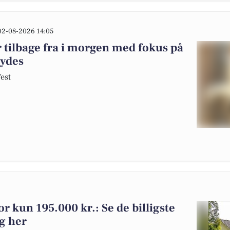
02-08-2026 14:05
 tilbage fra i morgen med fokus på
kydes
Vest
 for kun 195.000 kr.: Se de billigste
rg her