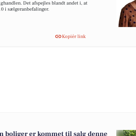
ghandlen. Det afspejles blandt andet i, at
10 i sælgeranbefalinger.
Kopiér link
n boliger er kommet til salg denne