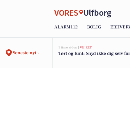
VORES
Ulfborg
ALARM112
BOLIG
ERHVER
1 time siden |
VEJRET
Seneste nyt ›
Tørt og lunt: Snyd ikke dig selv fo