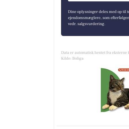
Dine oplysninger deles med op til t
ejendomsmæglere, som efterfølgend
vedr. salgsvurdering.
Data er automatisk hentet fra eksterne 
Kilde: Boliga