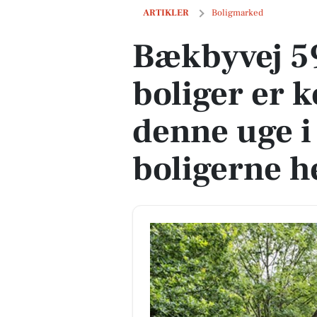
Bækbyvej 59 og 1 anden boliger er komm
ARTIKLER
Boligmarked
Bækbyvej 5
boliger er k
denne uge i
boligerne h