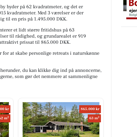
by byder på 62 kvadratmeter, og det er
015 kvadratmeter. Med 3 værelser er der
ig til en pris på 1.495.000 DKK.
erer et lidt større fritidshus på 63
ser til rådighed, og grundarealet er 919
traktivt prissat til 865.000 DKK.
 for at skabe personlige retreats i naturskønne
 herunder, du kan klikke dig ind på annoncerne,
oligerne, som gør det nemmere at sammenligne
00 kr
865.000 kr
2
2
62 m
63 m