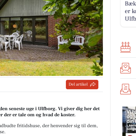
Bækb
er k
Ulfb
Del artikel
den seneste uge i Ulfborg. Vi giver dig her det
er der er tale om og hvad de koster.
 udbudte fritidshuse, der henvender sig til dem,
se.