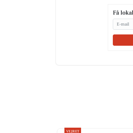
Få loka
Email
VEJRET