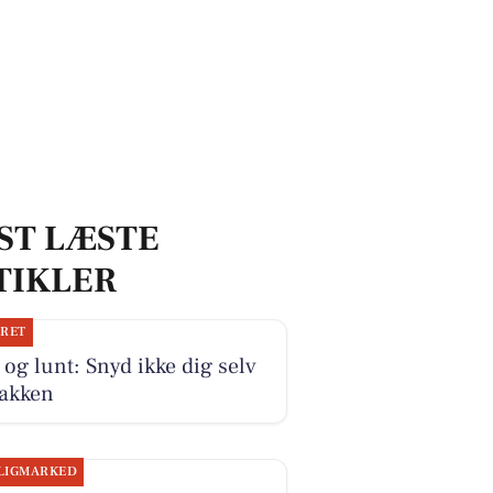
ST LÆSTE
TIKLER
JRET
 og lunt: Snyd ikke dig selv
jakken
LIGMARKED