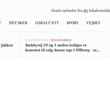
Gratis nyheder fra
dit
lokalområde
V
DET SKER
LOKALT NYT
SPORT
VEJRET
05-08-2026 13:00 |
BOLIGMARKED
r jakken
Bækbyvej 59 og 1 anden boliger er
kommet til salg denne uge i Ulfborg - se
boligerne her.