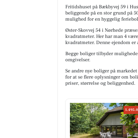
Fritidshuset på Bækbyvej 59 i Hus
beliggende på en stor grund på 5
mulighed for en hyggelig feriebol
Øster-Skovvej 54 i Nørhede præsent
kvadratmeter. Her har man 4 værel
kvadratmeter. Denne ejendom er at
Begge boliger tilbyder muligheder
omgivelser.
Se andre nye boliger på markedet
for at se flere oplysninger om b
priser, størrelse og beliggenhed.
1.495.0