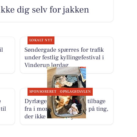
ikke dig selv for jakken
LOKALT NYT
il
Søndergade spærres for trafik
under festlig kyllingefestival i
Vinderup lørdag
SPONSORERET
OPSLAGSTAVLEN
e
Dyrlæge Center Vest er tilbage
til
fra i morgen med fokus på ting,
der ikke kan udskydes