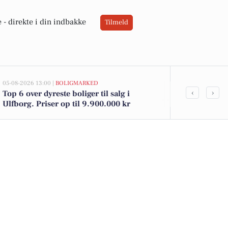
 -
direkte i din indbakke
Tilmeld
05-08-2026 13:00 |
BOLIGMARKED
05-08-2026 10:16
‹
›
Top 6 over dyreste boliger til salg i
Søndergade s
Ulfborg. Priser op til 9.900.000 kr
festlig kylli