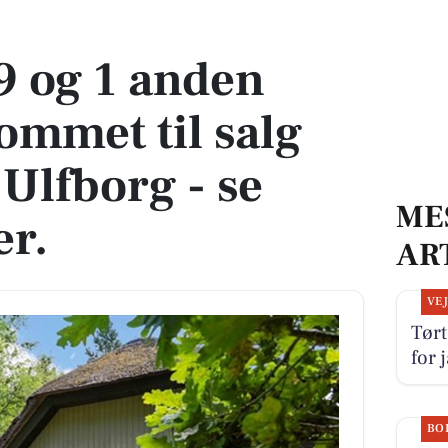
et til salg denne uge i Ulfborg - se boligerne her.
9 og 1 anden
ommet til salg
 Ulfborg - se
ME
er.
AR
VE
Tørt
for 
BO