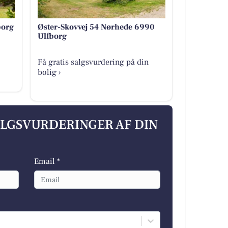
borg
Øster-Skovvej 54 Nørhede 6990
Ulfborg
Få gratis salgsvurdering på din
bolig ›
ALGSVURDERINGER AF DIN
Email *