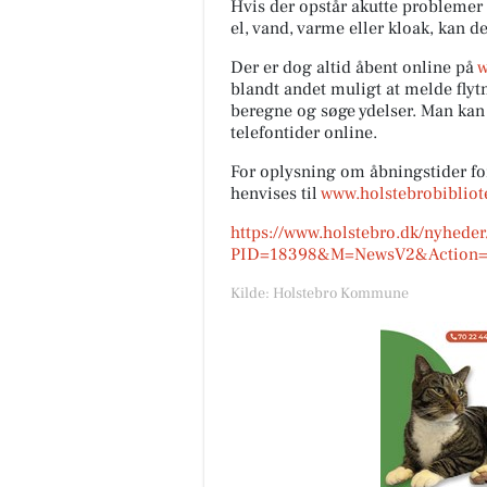
Hvis der opstår akutte problemer
el, vand, varme eller kloak, kan 
Der er dog altid åbent online på
w
blandt andet muligt at melde flyt
beregne og søge ydelser. Man kan
telefontider online.
For oplysning om åbningstider fo
henvises til
www.holstebrobibliot
https://www.holstebro.dk/nyheder
PID=18398&M=NewsV2&Action=1
Kilde: Holstebro Kommune