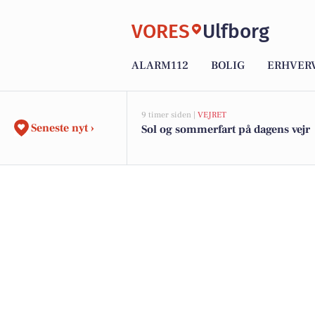
VORES
Ulfborg
ALARM112
BOLIG
ERHVER
9 timer siden |
VEJRET
Seneste nyt ›
Sol og sommerfart på dagens vejr