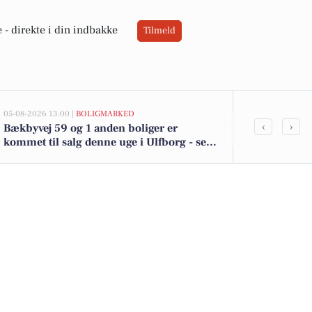
 -
direkte i din indbakke
Tilmeld
05-08-2026 13:00 |
BOLIGMARKED
05-08-2026 13:00
‹
›
Bækbyvej 59 og 1 anden boliger er
Top 6 over dy
kommet til salg denne uge i Ulfborg - se
Ulfborg. Pri
boligerne her.