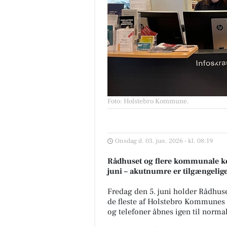
Foto: Holstebro Kommune
.
Onsdag d. 03. jun. 2026 - kl. 08:19
Rådhuset og flere kommunale kon
juni – akutnumre er tilgængelige 
Fredag den 5. juni holder Rådhuse
de fleste af Holstebro Kommunes 
og telefoner åbnes igen til norma