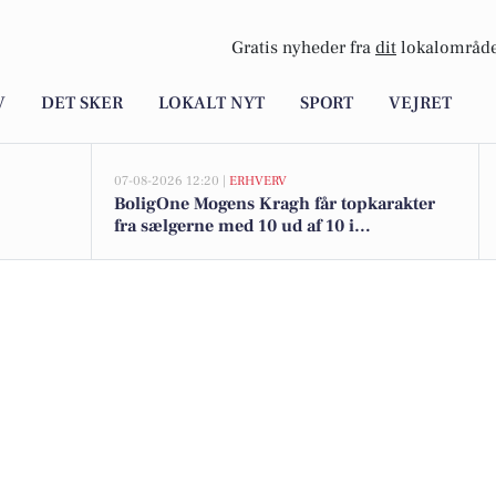
Gratis nyheder fra
dit
lokalområde
V
DET SKER
LOKALT NYT
SPORT
VEJRET
07-08-2026 12:20 |
ERHVERV
BoligOne Mogens Kragh får topkarakter
fra sælgerne med 10 ud af 10 i
anbefalinger