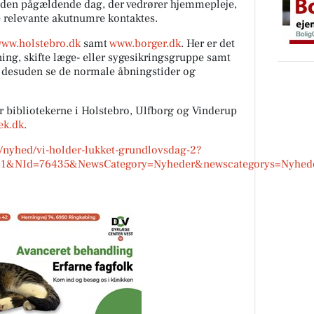
 den pågældende dag, der vedrører hjemmepleje,
de relevante akutnumre kontaktes.
ww.holstebro.dk
samt
www.borger.dk
. Her er det
ning, skifte læge- eller sygesikringsgruppe samt
 desuden se de normale åbningstider og
r bibliotekerne i Holstebro, Ulfborg og Vinderup
ek.dk
.
/nyhed/vi-holder-lukket-grundlovsdag-2?
&NId=76435&NewsCategory=Nyheder&newscategorys=Nyheder