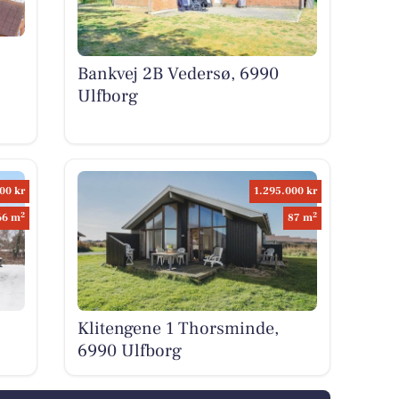
Bankvej 2B Vedersø, 6990
Ulfborg
00 kr
1.295.000 kr
2
2
66 m
87 m
Klitengene 1 Thorsminde,
6990 Ulfborg