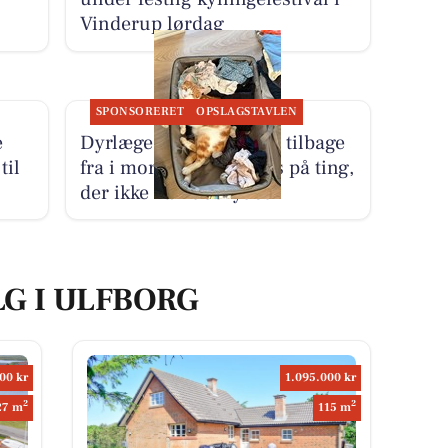
Vinderup lørdag
SPONSORERET
OPSLAGSTAVLEN
e
Dyrlæge Center Vest er tilbage
til
fra i morgen med fokus på ting,
der ikke kan udskydes
LG I ULFBORG
00 kr
1.095.000 kr
2
2
27 m
115 m