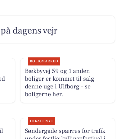
på dagens vejr
BOLIGMARKED
r
Bækbyvej 59 og 1 anden
ed
boliger er kommet til salg
denne uge i Ulfborg - se
boligerne her.
LOKALT NYT
il
Søndergade spærres for trafik
under festlig kyllingefestival i