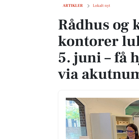
Rådhus og kommunale kontorer lukker i
ARTIKLER
Lokalt nyt
Rådhus og
kontorer lu
5. juni – få
via akutnu