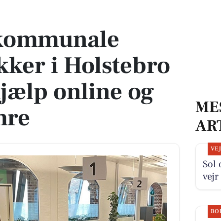
 Holstebro 5. juni – få hjælp online og via akutnumre
 kommunale
kker i Holstebro
 hjælp online og
ME
mre
AR
VE
Sol
vejr
BO