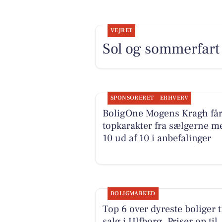
VEJRET
Sol og sommerfart 
SPONSORERET
ERHVERV
BoligOne Mogens Kragh få
topkarakter fra sælgerne m
10 ud af 10 i anbefalinger
BOLIGMARKED
Top 6 over dyreste boliger t
salg i Ulfborg. Priser op til