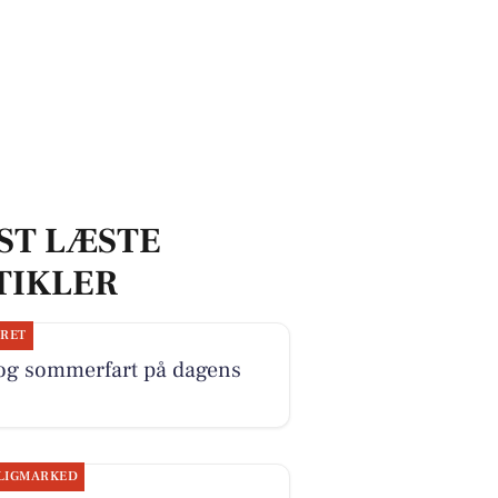
ST LÆSTE
TIKLER
JRET
 og sommerfart på dagens
LIGMARKED