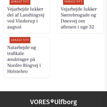
LOKALT NYT
LOKALT NYT
Vejarbejde lukker
Vejarbejde lukker
del af Landtingvej
Nørrebrogade og
ved Vinderup i
Døesvej om
august
aftenen i uge 32
LOKALT NYT
Natarbejde og
trafikale
ændringer på
Nordre Ringvej i
Holstebro
VORES
Ulfborg