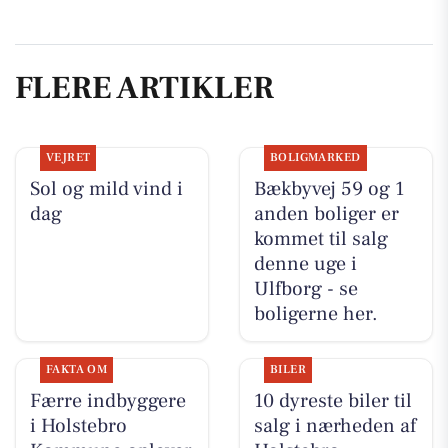
FLERE ARTIKLER
VEJRET
BOLIGMARKED
Sol og mild vind i
Bækbyvej 59 og 1
dag
anden boliger er
kommet til salg
denne uge i
Ulfborg - se
boligerne her.
FAKTA OM
BILER
Færre indbyggere
10 dyreste biler til
i Holstebro
salg i nærheden af