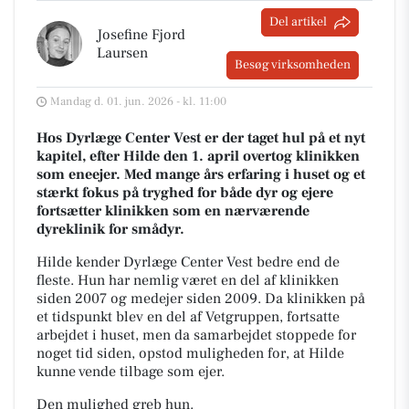
Del artikel
Josefine Fjord
Laursen
Besøg virksomheden
Mandag d. 01. jun. 2026 - kl. 11:00
Hos Dyrlæge Center Vest er der taget hul på et nyt
kapitel, efter Hilde den 1. april overtog klinikken
som eneejer. Med mange års erfaring i huset og et
stærkt fokus på tryghed for både dyr og ejere
fortsætter klinikken som en nærværende
dyreklinik for smådyr.
Hilde kender Dyrlæge Center Vest bedre end de
fleste. Hun har nemlig været en del af klinikken
siden 2007 og medejer siden 2009. Da klinikken på
et tidspunkt blev en del af Vetgruppen, fortsatte
arbejdet i huset, men da samarbejdet stoppede for
noget tid siden, opstod muligheden for, at Hilde
kunne vende tilbage som ejer.
Den mulighed greb hun.