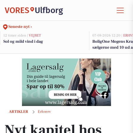
VORES
Ulfborg
Seneste nyt ›
12 timer siden |
VEJRET
07-08-2026 12:20 |
ERHV
Sol og mild vind i dag
BoligOne Mogens Krag
sælgerne med 10 ud af
Nyt kapitel hos Dyrlæge Center Vest: Hilde er tilbage som ejer
ARTIKLER
Erhverv
Nyt kapitel hos