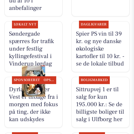
ud af 10 i
anbefalinger
LOKALT NYT
DAGLIGVARER
Søndergade
Spier PS vin til 39
spærres for trafik
kr. og nye danske
under festlig
økologiske
kyllingefestival i
kartofler til 10 kr. -
Vinderup lørdag
se de lokale tilbud
SPONSORERET
OPSLAGSTAVLEN
BOLIGMARKED
Dyrlæge Center
Sittrupvej 1 er til
Vest er tilbage fra i
salg for kun
morgen med fokus
195.000 kr.: Se de
på ting, der ikke
billigste boliger til
kan udskydes
salg i Ulfborg her