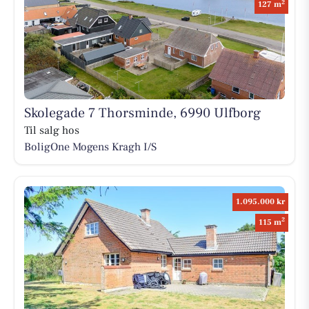
2
127 m
Skolegade 7 Thorsminde, 6990 Ulfborg
Til salg hos
BoligOne Mogens Kragh I/S
1.095.000 kr
2
115 m