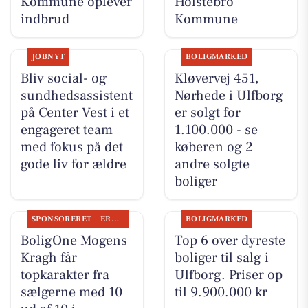
Kommune oplever
Holstebro
indbrud
Kommune
JOBNYT
BOLIGMARKED
Bliv social- og
Kløvervej 451,
sundhedsassistent
Nørhede i Ulfborg
på Center Vest i et
er solgt for
engageret team
1.100.000 - se
med fokus på det
køberen og 2
gode liv for ældre
andre solgte
boliger
SPONSORERET
ERHVERV
BOLIGMARKED
BoligOne Mogens
Top 6 over dyreste
Kragh får
boliger til salg i
topkarakter fra
Ulfborg. Priser op
sælgerne med 10
til 9.900.000 kr