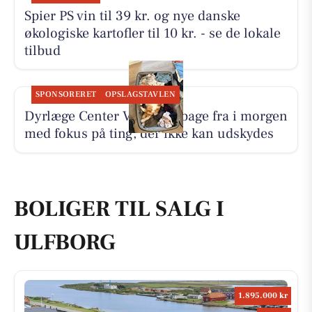
Spier PS vin til 39 kr. og nye danske
økologiske kartofler til 10 kr. - se de lokale
tilbud
SPONSORERET
OPSLAGSTAVLEN
Dyrlæge Center Vest er tilbage fra i morgen
med fokus på ting, der ikke kan udskydes
BOLIGER TIL SALG I
ULFBORG
1.895.000 kr