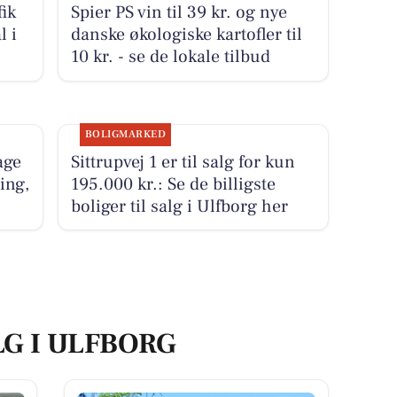
ik
Spier PS vin til 39 kr. og nye
l i
danske økologiske kartofler til
10 kr. - se de lokale tilbud
BOLIGMARKED
age
Sittrupvej 1 er til salg for kun
ing,
195.000 kr.: Se de billigste
boliger til salg i Ulfborg her
LG I ULFBORG