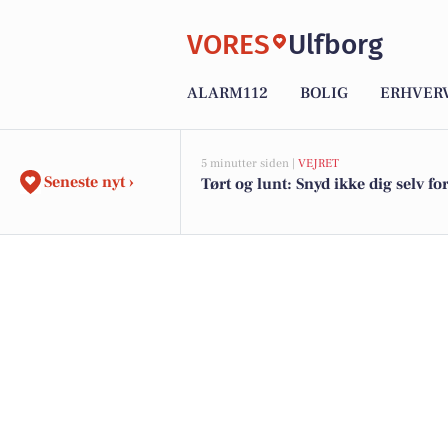
VORES
Ulfborg
ALARM112
BOLIG
ERHVER
5 minutter siden |
VEJRET
Seneste nyt ›
Tørt og lunt: Snyd ikke dig selv fo