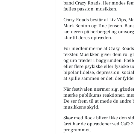
band Crazy Roads. Her mødes fem
fælles passion: musikken.
Crazy Roads består af Liv Vips, 
Mark Benton og Tine Jensen. Band
kælderen på herberget og omsorg
klar til deres optræden.
For medlemmerne af Crazy Roads
tekster. Musikken giver dem ro, g
og uro træder i baggrunden. Fæl
eller flere psykiske eller fysisk
bipolar lidelse, depression, soci
at spille sammen er det, der fylde
Når festivalen nærmer sig, glæder 
mærke publikums reaktioner, men
De ser frem til at møde de andre 
musikkens skyld.
Skør med Rock bliver ikke den sid
året har de optrædener ved Café 2
programmet.