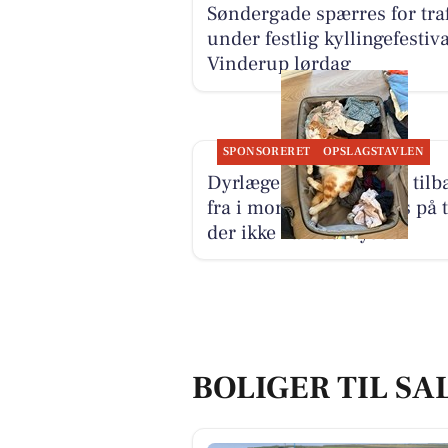
Søndergade spærres for traf
under festlig kyllingefestiva
Vinderup lørdag
SPONSORERET
OPSLAGSTAVLEN
Dyrlæge Center Vest er tilb
fra i morgen med fokus på t
der ikke kan udskydes
BOLIGER TIL SA