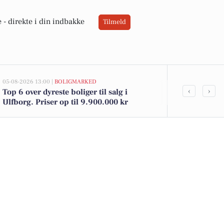
 -
direkte i din indbakke
Tilmeld
05-08-2026 13:00 |
BOLIGMARKED
05-08-2026 10:16
‹
›
Top 6 over dyreste boliger til salg i
Søndergade s
Ulfborg. Priser op til 9.900.000 kr
festlig kylli