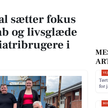
ab og livsglæde blandt psykiatribrugere i Holstebro
al sætter fokus
ab og livsglæde
iatribrugere i
ME
AR
VE
Tørt
for 
BO