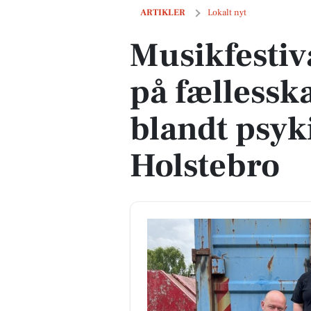
Musikfestival sætter fokus på fællessk
ARTIKLER
Lokalt nyt
Musikfestiv
på fællessk
blandt psyk
Holstebro