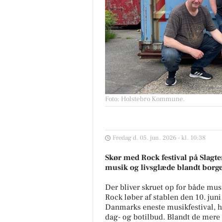
Foto: Holstebro Kommune
.
Fredag d. 05. jun. 2026 - kl. 10:38
Skør med Rock festival på Slagte
musik og livsglæde blandt borger
Der bliver skruet op for både mus
Rock løber af stablen den 10. juni 
Danmarks eneste musikfestival, h
dag- og botilbud. Blandt de mere 