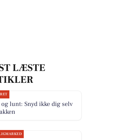
ST LÆSTE
TIKLER
JRET
 og lunt: Snyd ikke dig selv
jakken
LIGMARKED