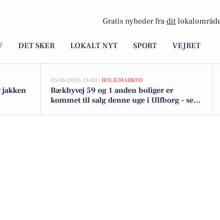
Gratis nyheder fra
dit
lokalområde
V
DET SKER
LOKALT NYT
SPORT
VEJRET
05-08-2026 13:00 |
BOLIGMARKED
r jakken
Bækbyvej 59 og 1 anden boliger er
kommet til salg denne uge i Ulfborg - se
boligerne her.