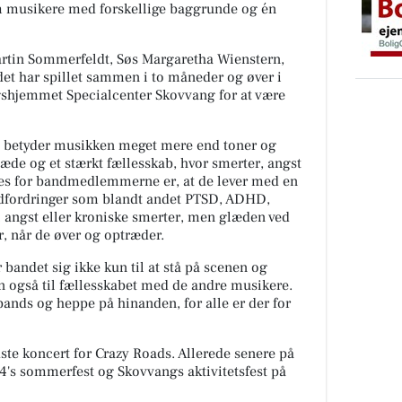
 musikere med forskellige baggrunde og én
Martin Sommerfeldt, Søs Margaretha Wienstern,
et har spillet sammen i to måneder og øver i
shjemmet Specialcenter Skovvang for at være
 betyder musikken meget mere end toner og
læde og et stærkt fællesskab, hvor smerter, angst
les for bandmedlemmerne er, at de lever med en
e udfordringer som blandt andet PTSD, ADHD,
al angst eller kroniske smerter, men glæden ved
r, når de øver og optræder.
bandet sig ikke kun til at stå på scenen og
 også til fællesskabet med de andre musikere.
bands og heppe på hinanden, for alle er der for
ste koncert for Crazy Roads. Allerede senere på
4's sommerfest og Skovvangs aktivitetsfest på