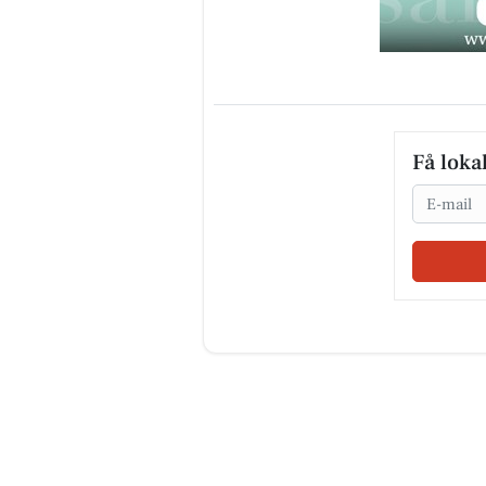
Få loka
Email