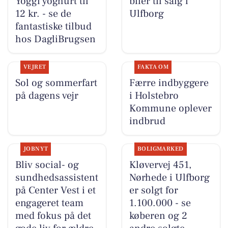
Yoggi yoghurt til
biler til salg i
12 kr. - se de
Ulfborg
fantastiske tilbud
hos DagliBrugsen
VEJRET
FAKTA OM
Sol og sommerfart
Færre indbyggere
på dagens vejr
i Holstebro
Kommune oplever
indbrud
JOBNYT
BOLIGMARKED
Bliv social- og
Kløvervej 451,
sundhedsassistent
Nørhede i Ulfborg
på Center Vest i et
er solgt for
engageret team
1.100.000 - se
med fokus på det
køberen og 2