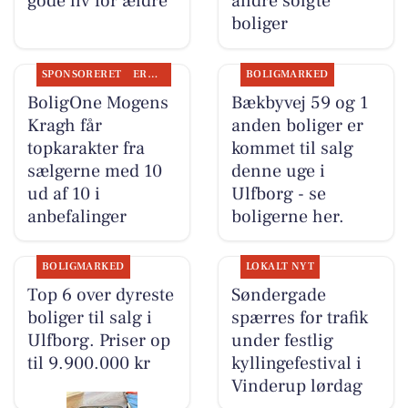
gode liv for ældre
andre solgte
boliger
SPONSORERET
ERHVERV
BOLIGMARKED
BoligOne Mogens
Bækbyvej 59 og 1
Kragh får
anden boliger er
topkarakter fra
kommet til salg
sælgerne med 10
denne uge i
ud af 10 i
Ulfborg - se
anbefalinger
boligerne her.
BOLIGMARKED
LOKALT NYT
Top 6 over dyreste
Søndergade
boliger til salg i
spærres for trafik
Ulfborg. Priser op
under festlig
til 9.900.000 kr
kyllingefestival i
Vinderup lørdag