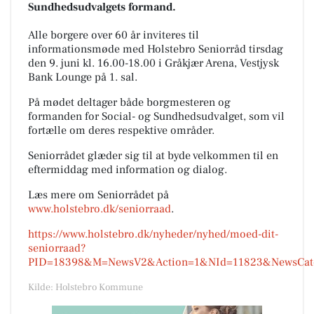
Sundhedsudvalgets formand.
Alle borgere over 60 år inviteres til
informationsmøde med Holstebro Seniorråd tirsdag
den 9. juni kl. 16.00-18.00 i Gråkjær Arena, Vestjysk
Bank Lounge på 1. sal.
På mødet deltager både borgmesteren og
formanden for Social- og Sundhedsudvalget, som vil
fortælle om deres respektive områder.
Seniorrådet glæder sig til at byde velkommen til en
eftermiddag med information og dialog.
Læs mere om Seniorrådet på
www.holstebro.dk/seniorraad
.
https://www.holstebro.dk/nyheder/nyhed/moed-dit-
seniorraad?
PID=18398&M=NewsV2&Action=1&NId=11823&NewsCategory
Kilde: Holstebro Kommune