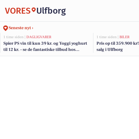
VORES
Ulfborg
Seneste nyt ›
1 time siden |
DAGLIGVARER
1 time siden |
BILER
Spier PS vin til kun 39 kr. og Yoggi yoghurt
Pris op til 359.900 kr! 
til 12 kr. - se de fantastiske tilbud hos
salg i Ulfborg
DagliBrugsen