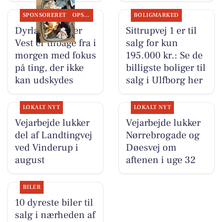
SPONSORERET
OPSLAGSTAVLEN
BOLIGMARKED
Dyrlæge Center
Sittrupvej 1 er til
Vest er tilbage fra i
salg for kun
morgen med fokus
195.000 kr.: Se de
på ting, der ikke
billigste boliger til
kan udskydes
salg i Ulfborg her
LOKALT NYT
LOKALT NYT
Vejarbejde lukker
Vejarbejde lukker
del af Landtingvej
Nørrebrogade og
ved Vinderup i
Døesvej om
august
aftenen i uge 32
BILER
10 dyreste biler til
salg i nærheden af