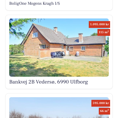
BoligOne Mogens Kragh I/S
1.095.000 kr
2
115 m
Bankvej 2B Vedersø, 6990 Ulfborg
595.000 kr
2
66 m