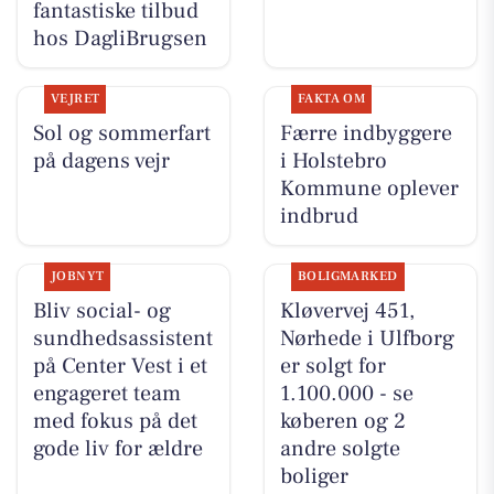
fantastiske tilbud
hos DagliBrugsen
VEJRET
FAKTA OM
Sol og sommerfart
Færre indbyggere
på dagens vejr
i Holstebro
Kommune oplever
indbrud
JOBNYT
BOLIGMARKED
Bliv social- og
Kløvervej 451,
sundhedsassistent
Nørhede i Ulfborg
på Center Vest i et
er solgt for
engageret team
1.100.000 - se
med fokus på det
køberen og 2
gode liv for ældre
andre solgte
boliger