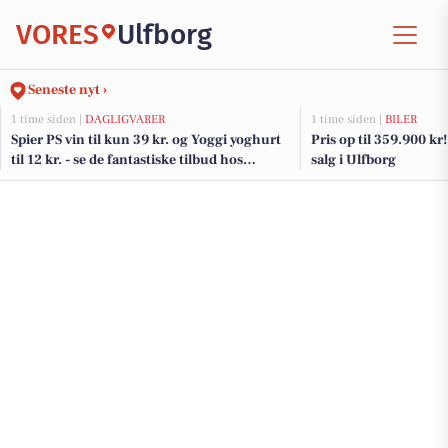
VORES
Ulfborg
Seneste nyt ›
1 time siden |
DAGLIGVARER
1 time siden |
BILER
Spier PS vin til kun 39 kr. og Yoggi yoghurt
Pris op til 359.900 kr! 
til 12 kr. - se de fantastiske tilbud hos
salg i Ulfborg
DagliBrugsen