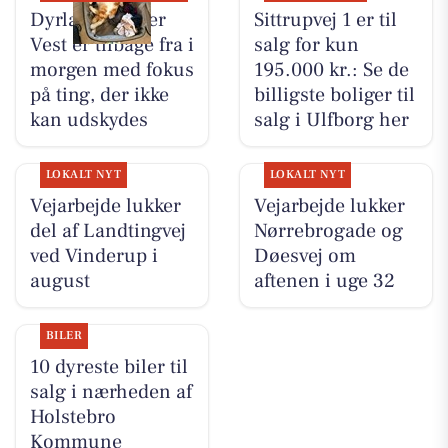
Dyrlæge Center
Sittrupvej 1 er til
Vest er tilbage fra i
salg for kun
morgen med fokus
195.000 kr.: Se de
på ting, der ikke
billigste boliger til
kan udskydes
salg i Ulfborg her
LOKALT NYT
LOKALT NYT
Vejarbejde lukker
Vejarbejde lukker
del af Landtingvej
Nørrebrogade og
ved Vinderup i
Døesvej om
august
aftenen i uge 32
BILER
10 dyreste biler til
salg i nærheden af
Holstebro
Kommune