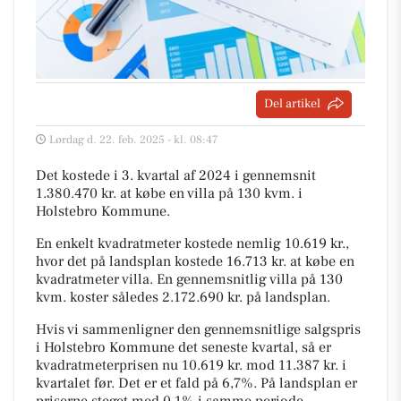
Del artikel
Lørdag d. 22. feb. 2025 - kl. 08:47
Det kostede i 3. kvartal af 2024 i gennemsnit
1.380.470 kr. at købe en villa på 130 kvm. i
Holstebro Kommune.
En enkelt kvadratmeter kostede nemlig 10.619 kr.,
hvor det på landsplan kostede 16.713 kr. at købe en
kvadratmeter villa. En gennemsnitlig villa på 130
kvm. koster således 2.172.690 kr. på landsplan.
Hvis vi sammenligner den gennemsnitlige salgspris
i Holstebro Kommune det seneste kvartal, så er
kvadratmeterprisen nu 10.619 kr. mod 11.387 kr. i
kvartalet før. Det er et fald på 6,7%. På landsplan er
priserne steget med 0,1% i samme periode.