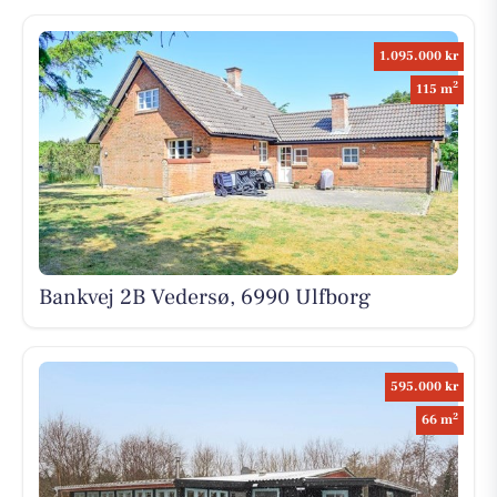
1.095.000 kr
2
115 m
Bankvej 2B Vedersø, 6990 Ulfborg
595.000 kr
2
66 m