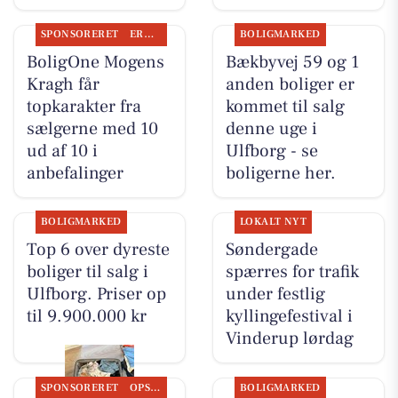
SPONSORERET
ERHVERV
BOLIGMARKED
BoligOne Mogens
Bækbyvej 59 og 1
Kragh får
anden boliger er
topkarakter fra
kommet til salg
sælgerne med 10
denne uge i
ud af 10 i
Ulfborg - se
anbefalinger
boligerne her.
BOLIGMARKED
LOKALT NYT
Top 6 over dyreste
Søndergade
boliger til salg i
spærres for trafik
Ulfborg. Priser op
under festlig
til 9.900.000 kr
kyllingefestival i
Vinderup lørdag
SPONSORERET
OPSLAGSTAVLEN
BOLIGMARKED