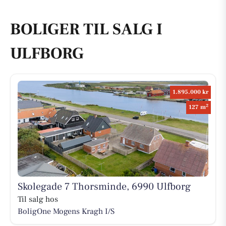
BOLIGER TIL SALG I
ULFBORG
1.895.000 kr
2
127 m
Skolegade 7 Thorsminde, 6990 Ulfborg
Til salg hos
BoligOne Mogens Kragh I/S