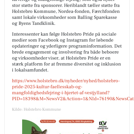
stor støtte fra sponsorer. Heriblandt tæller støtte fra
Holstebro Kommune, Nordea-fonden, Færchfonden
samt lokale virksomheder som Balling Sparekasse
og Byens Tandklinik.
Interessenter kan følge Holstebro Pride på sociale
medier som Facebook og Instagram for løbende
opdateringer og yderligere programinformation. Det
brede engagement og involvering fra både beboere
og virksomheder viser, at Holstebro Pride er en
stærk platform for at fremme diversitet og inklusion
i lokalsamfundet.
https://www.holstebro.dk/nyheder/nyhed/holstebro-
pride-2025-kultur-faellesskab-og-
mangfoldighedsfejring-i-hjertet-af-vestjylland?
PID=18398&M=NewsV2&Action=1&NId=76190&NewsCateg
Kilde: Holstebro Kommune