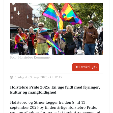
Foto: Holstebro Kommune
.
Del artikel
Tirsdag d. 09. sep. 2025 - kl. 12:15
Holstebro Pride 2025: En uge fyldt med fejringer,
kultur og mangfoldighed
Holstebro og Struer lægger fra den 8. til 13.
september 2025 by til den årlige Holstebro Pride,
som nu afholdes for tredje år i træk. Arrangementet,