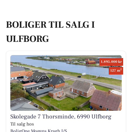
BOLIGER TIL SALG I
ULFBORG
1.895.000 kr
2
127 m
Skolegade 7 Thorsminde, 6990 Ulfborg
Til salg hos
BoligOne Mogens Kragh I/S