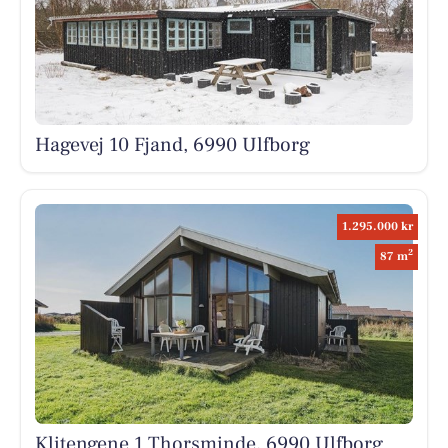
Hagevej 10 Fjand, 6990 Ulfborg
1.295.000 kr
2
87 m
Klitengene 1 Thorsminde, 6990 Ulfborg