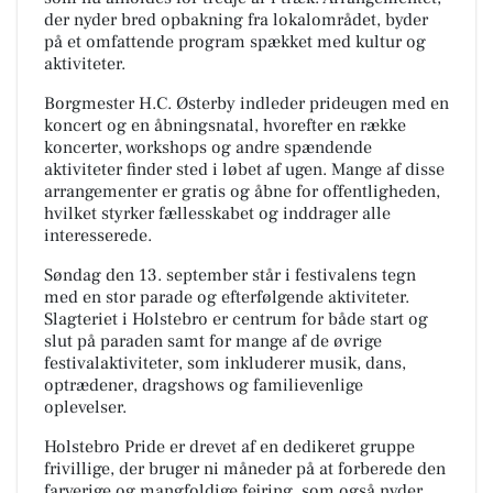
der nyder bred opbakning fra lokalområdet, byder
på et omfattende program spækket med kultur og
aktiviteter.
Borgmester H.C. Østerby indleder prideugen med en
koncert og en åbningsnatal, hvorefter en række
koncerter, workshops og andre spændende
aktiviteter finder sted i løbet af ugen. Mange af disse
arrangementer er gratis og åbne for offentligheden,
hvilket styrker fællesskabet og inddrager alle
interesserede.
Søndag den 13. september står i festivalens tegn
med en stor parade og efterfølgende aktiviteter.
Slagteriet i Holstebro er centrum for både start og
slut på paraden samt for mange af de øvrige
festivalaktiviteter, som inkluderer musik, dans,
optrædener, dragshows og familievenlige
oplevelser.
Holstebro Pride er drevet af en dedikeret gruppe
frivillige, der bruger ni måneder på at forberede den
farverige og mangfoldige fejring, som også nyder