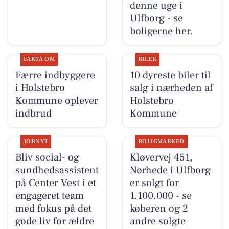
denne uge i
Ulfborg - se
boligerne her.
FAKTA OM
BILER
Færre indbyggere
10 dyreste biler til
i Holstebro
salg i nærheden af
Kommune oplever
Holstebro
indbrud
Kommune
JOBNYT
BOLIGMARKED
Bliv social- og
Kløvervej 451,
sundhedsassistent
Nørhede i Ulfborg
på Center Vest i et
er solgt for
engageret team
1.100.000 - se
med fokus på det
køberen og 2
gode liv for ældre
andre solgte