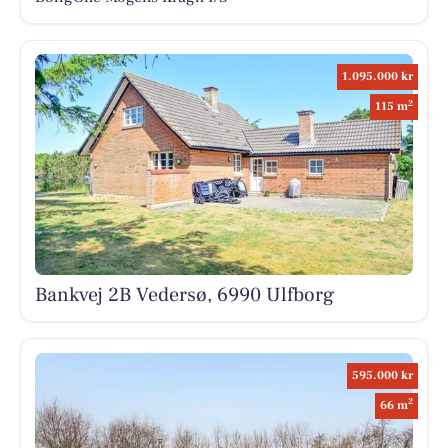
1.095.000 kr
2
115 m
Bankvej 2B Vedersø, 6990 Ulfborg
595.000 kr
2
66 m