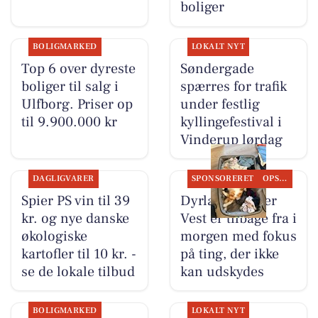
boliger
BOLIGMARKED
LOKALT NYT
Top 6 over dyreste
Søndergade
boliger til salg i
spærres for trafik
Ulfborg. Priser op
under festlig
til 9.900.000 kr
kyllingefestival i
Vinderup lørdag
DAGLIGVARER
SPONSORERET
OPSLAGSTAVLEN
Spier PS vin til 39
Dyrlæge Center
kr. og nye danske
Vest er tilbage fra i
økologiske
morgen med fokus
kartofler til 10 kr. -
på ting, der ikke
se de lokale tilbud
kan udskydes
BOLIGMARKED
LOKALT NYT