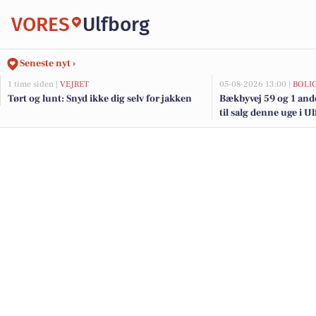
VORES
Ulfborg
Seneste nyt ›
1 time siden |
VEJRET
05-08-2026 13:00 |
BOLI
Tørt og lunt: Snyd ikke dig selv for jakken
Bækbyvej 59 og 1 and
til salg denne uge i U
her.