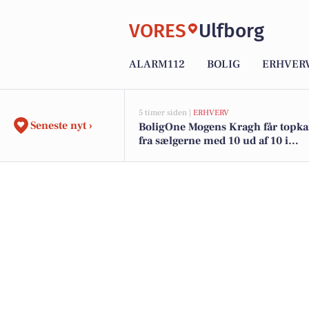
VORES
Ulfborg
ALARM112
BOLIG
ERHVER
5 timer siden |
ERHVERV
Seneste nyt ›
BoligOne Mogens Kragh får topka
fra sælgerne med 10 ud af 10 i
anbefalinger