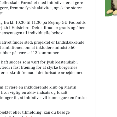
ællesskab. Formålet med initiativet er at gøre
gere, fremme fysisk aktivitet, og skabe større
et.
 fra kl. 10.30 til 11.30 på Mejrup GU Fodbolds
j 26 i Holstebro. Dette tilbud er gratis og åbent
 hensyntagen til individuelle behov.
tiativet finder sted; projektet er landsdækkende
d ambitionen om at inkludere mindst 360
klubber på tværs af 12 kommuner.
haft succes som vært for Jysk Mesterskab i
di i fast træning for at styrke borgernes
 er et skridt fremad i det fortsatte arbejde med
 at være en inkluderende klub og Martin
vor vigtig en aktiv indsats og lokalt
ninger til, at initiativet vil kunne gøre en forskel
jektet eller tilmelding, kan du besøge