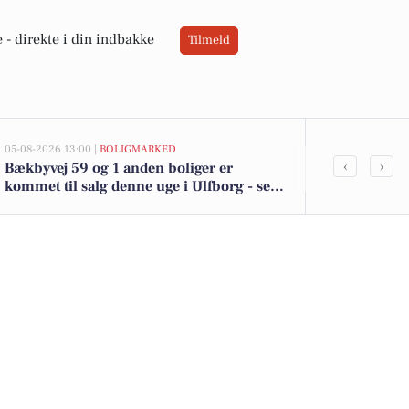
 -
direkte i din indbakke
Tilmeld
05-08-2026 13:00 |
BOLIGMARKED
05-08-2026 13:00
‹
›
Bækbyvej 59 og 1 anden boliger er
Top 6 over dy
kommet til salg denne uge i Ulfborg - se
Ulfborg. Pri
boligerne her.