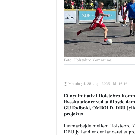
Foto: Holstebro Kommune
.
Mandag d. 25. aug. 2025 - kl. 16:16
Et nyt initiativ i Holstebro Kom
livssituationer ved at tilbyde d
GU Fodbold, OMBOLD, DBU Jyl
projektet.
I samarbejde mellem Holstebro
DBU Jylland er der lanceret et pro