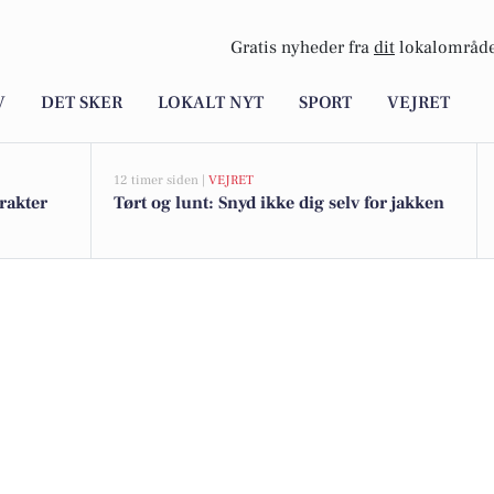
Gratis nyheder fra
dit
lokalområde
V
DET SKER
LOKALT NYT
SPORT
VEJRET
12 timer siden |
VEJRET
rakter
Tørt og lunt: Snyd ikke dig selv for jakken