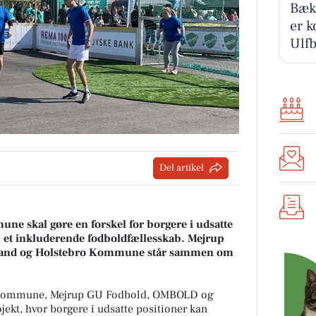
Bækb
er k
Ulfb
Del artikel
mune skal gøre en forskel for borgere i udsatte
em et inkluderende fodboldfællesskab. Mejrup
land og Holstebro Kommune står sammen om
 Kommune, Mejrup GU Fodbold, OMBOLD og
jekt, hvor borgere i udsatte positioner kan