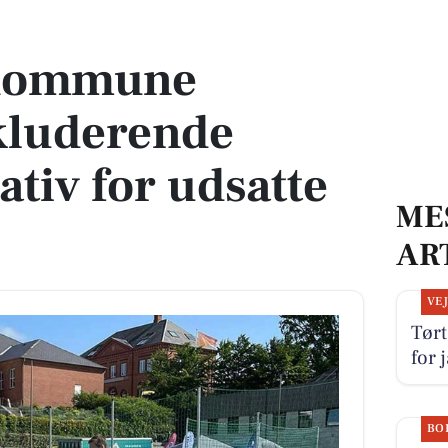
de fodboldinitiativ for udsatte borgere
 Kommune
kluderende
ativ for udsatte
ME
AR
VE
Tørt
for 
BO