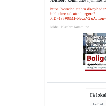
Holstebro Kommunes hjemmeside
https://www.holstebro.dk/nyheder
inkludere-udsatte-borgere?
PID=18398&M=NewsV2&Action=1&
Kilde: Holstebro Kommune
Få loka
Email