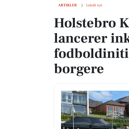
Holstebro Kommune lancerer inkluderen
ARTIKLER
Lokalt nyt
Holstebro
lancerer in
fodboldiniti
borgere