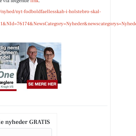
 via følgende
link
.
/nyhed/nyt-fodboldfaellesskab-i-holstebro-skal-
NId=76174&NewsCategory=Nyheder&newscategorys=Nyheder,S
le nyheder GRATIS