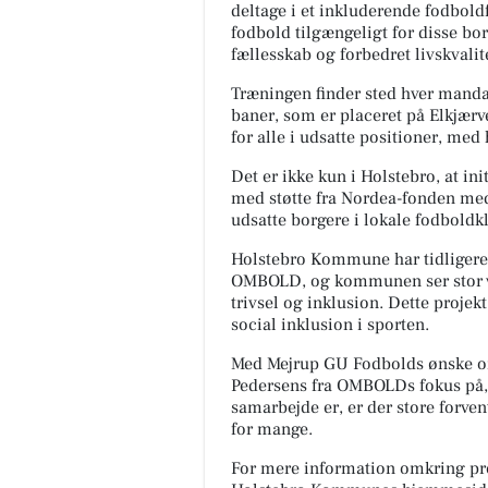
deltage i et inkluderende fodboldf
fodbold tilgængeligt for disse bor
fællesskab og forbedret livskvalit
Træningen finder sted hver mandag
baner, som er placeret på Elkjærve
for alle i udsatte positioner, med
Det er ikke kun i Holstebro, at ini
med støtte fra Nordea-fonden me
udsatte borgere i lokale fodbold
Holstebro Kommune har tidligere 
OMBOLD, og kommunen ser stor vær
trivsel og inklusion. Dette projekt
social inklusion i sporten.
Med Mejrup GU Fodbolds ønske om
Pedersens fra OMBOLDs fokus på, h
samarbejde er, er der store forvent
for mange.
For mere information omkring pro