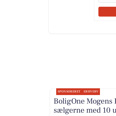
SPONSORERET
ERHVERV
BoligOne Mogens K
sælgerne med 10 ud