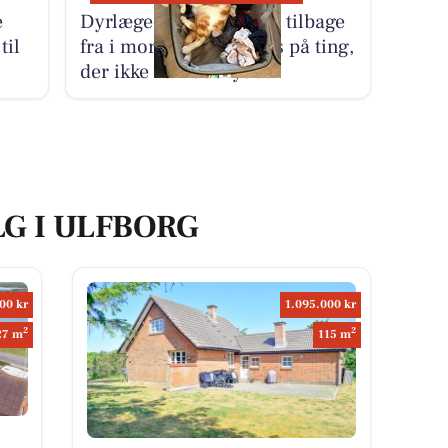
e
Dyrlæge Center Vest er tilbage
til
fra i morgen med fokus på ting,
der ikke kan udskydes
LG I ULFBORG
00 kr
1.095.000 kr
2
2
27 m
115 m