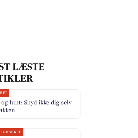
ST LÆSTE
TIKLER
JRET
 og lunt: Snyd ikke dig selv
jakken
LIGMARKED