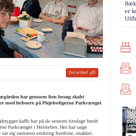
Bækb
er k
Ulfb
Del artikel
n Lægården har gennem fem besøg skabt
lser med beboere på Plejeboligerne Parkvænget
skbrygget kaffe har på de seneste tirsdage bredt
erne Parkvænget i Holstebro. Her har unge
e sat sig sammen omkring bordene, snakket,