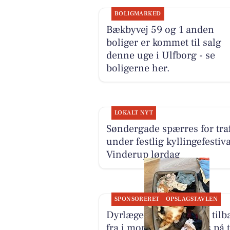
BOLIGMARKED
Bækbyvej 59 og 1 anden
boliger er kommet til salg
denne uge i Ulfborg - se
boligerne her.
LOKALT NYT
Søndergade spærres for traf
under festlig kyllingefestiva
Vinderup lørdag
SPONSORERET
OPSLAGSTAVLEN
Dyrlæge Center Vest er tilb
fra i morgen med fokus på t