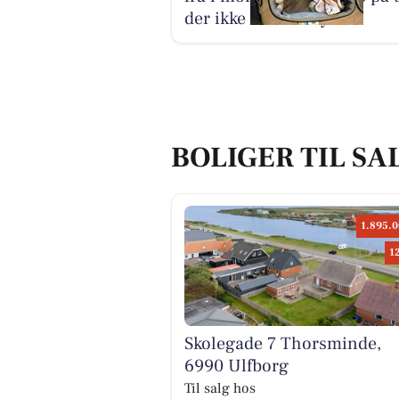
der ikke kan udskydes
BOLIGER TIL SA
1.895.0
1
Skolegade 7 Thorsminde,
6990 Ulfborg
Til salg hos