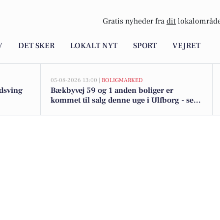
Gratis nyheder fra
dit
lokalområde
V
DET SKER
LOKALT NYT
SPORT
VEJRET
05-08-2026 13:00 |
BOLIGMARKED
udsving
Bækbyvej 59 og 1 anden boliger er
kommet til salg denne uge i Ulfborg - se
boligerne her.