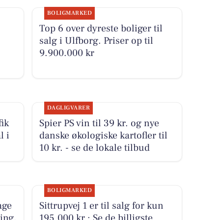
BOLIGMARKED
Top 6 over dyreste boliger til
salg i Ulfborg. Priser op til
9.900.000 kr
DAGLIGVARER
ik
Spier PS vin til 39 kr. og nye
l i
danske økologiske kartofler til
10 kr. - se de lokale tilbud
BOLIGMARKED
age
Sittrupvej 1 er til salg for kun
ing,
195.000 kr.: Se de billigste