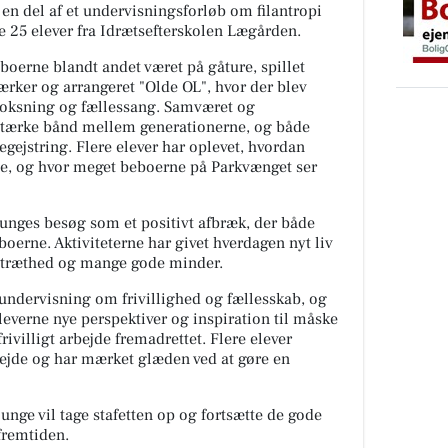
r en del af et undervisningsforløb om filantropi
de 25 elever fra Idrætsefterskolen Lægården.
boerne blandt andet været på gåture, spillet
ærker og arrangeret "Olde OL", hvor der blev
boksning og fællessang. Samværet og
 stærke bånd mellem generationerne, og både
ejstring. Flere elever har oplevet, hvordan
e, og hvor meget beboerne på Parkvænget ser
 unges besøg som et positivt afbræk, der både
oerne. Aktiviteterne har givet hverdagen nyt liv
d træthed og mange gode minder.
s undervisning om frivillighed og fællesskab, og
eleverne nye perspektiver og inspiration til måske
frivilligt arbejde fremadrettet. Flere elever
rbejde og har mærket glæden ved at gøre en
unge vil tage stafetten op og fortsætte de gode
fremtiden.