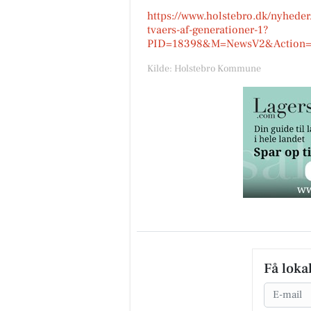
https://www.holstebro.dk/nyheder
tvaers-af-generationer-1?
PID=18398&M=NewsV2&Action=1&
Kilde: Holstebro Kommune
Få loka
Email