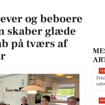
jem skaber glæde og fællesskab på tværs af generationer
lever og beboere
m skaber glæde
ab på tværs af
ME
er
AR
VE
Fris
uds
BO