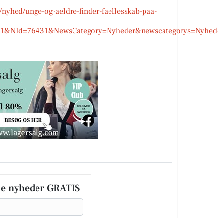
/nyhed/unge-og-aeldre-finder-faellesskab-paa-
NId=76431&NewsCategory=Nyheder&newscategorys=Nyheder,U
le nyheder GRATIS