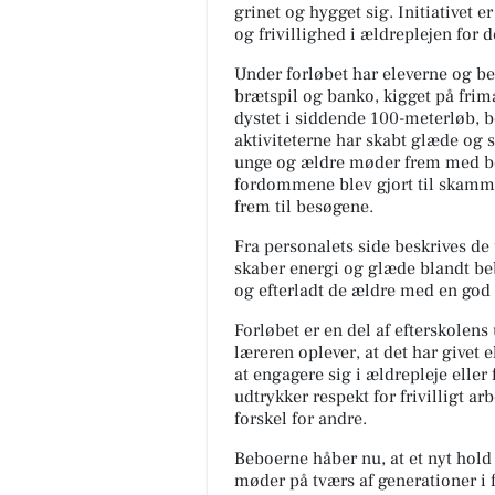
grinet og hygget sig. Initiativet e
og frivillighed i ældreplejen for 
Under forløbet har eleverne og be
brætspil og banko, kigget på frim
dystet i siddende 100-meterløb, 
aktiviteterne har skabt glæde og
unge og ældre møder frem med beg
fordommene blev gjort til skamm
frem til besøgene.
Fra personalets side beskrives de
skaber energi og glæde blandt beb
og efterladt de ældre med en go
Forløbet er en del af efterskolen
læreren oplever, at det har givet 
at engagere sig i ældrepleje eller 
udtrykker respekt for frivilligt a
forskel for andre.
Beboerne håber nu, at et nyt hold 
møder på tværs af generationer i 