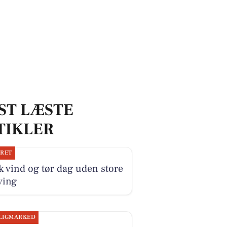
ST LÆSTE
TIKLER
JRET
k vind og tør dag uden store
ving
LIGMARKED