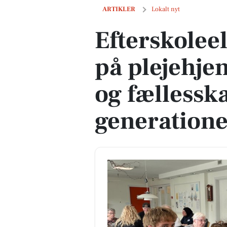
Efterskoleelever og beboere på plejeh
ARTIKLER
Lokalt nyt
Efterskolee
på plejehje
og fællessk
generation