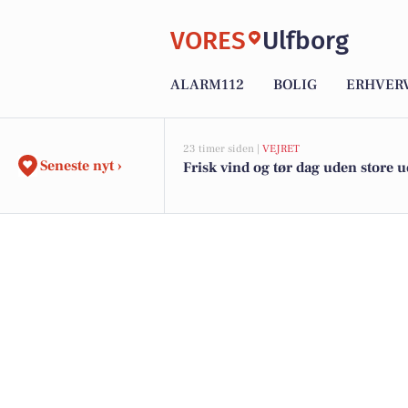
VORES
Ulfborg
ALARM112
BOLIG
ERHVER
23 timer siden |
VEJRET
Seneste nyt ›
Frisk vind og tør dag uden store 