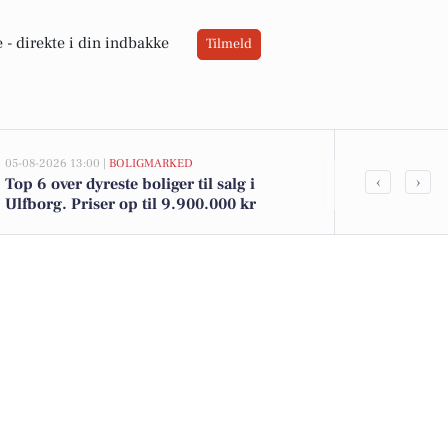
 -
direkte i din indbakke
Tilmeld
05-08-2026 13:00 |
BOLIGMARKED
05-08-2026 10:16
‹
›
Top 6 over dyreste boliger til salg i
Søndergade s
Ulfborg. Priser op til 9.900.000 kr
festlig kylli