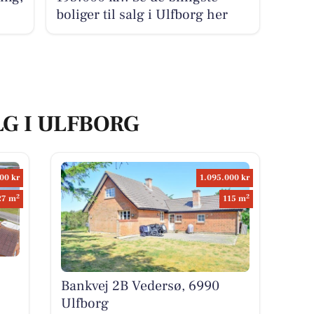
boliger til salg i Ulfborg her
LG I ULFBORG
00 kr
1.095.000 kr
2
2
27 m
115 m
Bankvej 2B Vedersø, 6990
Ulfborg