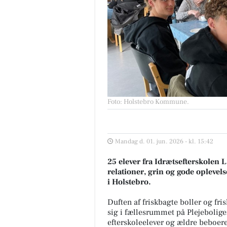
Foto: Holstebro Kommune
.
Mandag d. 01. jun. 2026 - kl. 15:42
25 elever fra Idrætsefterskole
relationer, grin og gode opleve
i Holstebro.
Duften af friskbagte boller og fri
sig i fællesrummet på Plejebolig
efterskoleelever og ældre beboer